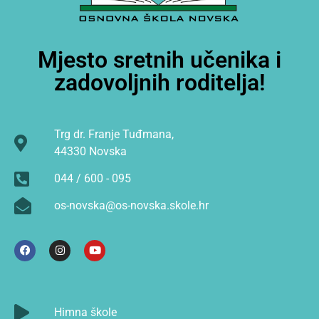
Mjesto sretnih učenika i
zadovoljnih roditelja!
Trg dr. Franje Tuđmana,
44330 Novska
044 / 600 - 095
os-novska@os-novska.skole.hr
Himna škole