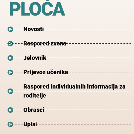
PLOČA
Novosti
Raspored zvona
Jelovnik
Prijevoz učenika
Raspored individualnih informacija za
roditelje
Obrasci
Upisi