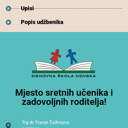
Upisi
Popis udžbenika
Mjesto sretnih učenika i
zadovoljnih roditelja!
Trg dr. Franje Tuđmana,