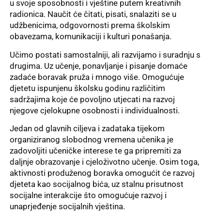
u svoje sposobnosti i vještine putem kreativnih
radionica. Naučit će čitati, pisati, snalaziti se u
udžbenicima, odgovornosti prema školskim
obavezama, komunikaciji i kulturi ponašanja.
Učimo postati samostalniji, ali razvijamo i suradnju s
drugima. Uz učenje, ponavljanje i pisanje domaće
zadaće boravak pruža i mnogo više. Omogućuje
djetetu ispunjenu školsku godinu različitim
sadržajima koje će povoljno utjecati na razvoj
njegove cjelokupne osobnosti i individualnosti.
Jedan od glavnih ciljeva i zadataka tijekom
organiziranog slobodnog vremena učenika je
zadovoljiti učeničke interese te ga pripremiti za
daljnje obrazovanje i cjeloživotno učenje. Osim toga,
aktivnosti produženog boravka omogućit će razvoj
djeteta kao socijalnog bića, uz stalnu prisutnost
socijalne interakcije što omogućuje razvoj i
unaprjeđenje socijalnih vještina.