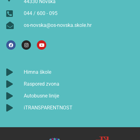
44330 Novska
044 / 600 - 095
os-novska@os-novska.skole.hr
Himna škole
Raspored zvona
Autobusne linije
iTRANSPARENTNOST