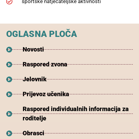
sportske natjecateljske aktivnosti
OGLASNA PLOČA
Novosti
Raspored zvona
Jelovnik
Prijevoz učenika
Raspored individualnih informacija za
roditelje
Obrasci