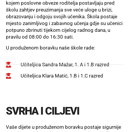
kojem poslovne obveze roditelja postavljaju pred
školu zahtjev preuzimanja sve veće uloge u brizi,
obrazovanju i odgoju svojih učenika. Škola postaje
mjesto zanimljivog i zabavnog učenja gdje su učenici
potpuno zbrinuti tijekom cijelog radnog dana, u
pravilu od 08:00 do 16:30 sati.
U produženom boravku naše škole rade:
Učiteljica Sandra Mažar, 1. A i 1.B razred
Učiteljica Klara Matić, 1.B i 1.C razred
SVRHA I CILJEVI
Vaše dijete u produženom boravku postaje sigurnije