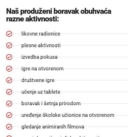
Naš produženi boravak obuhvaća
razne aktivnosti:
likovne radionice
plesne aktivnosti
izvedba pokusa
igre na otvorenom
društvene igre
učenje uz tablete
boravak i šetnja prirodom
uređenje školske učionice na otvorenom
gledanje animiranih filmova