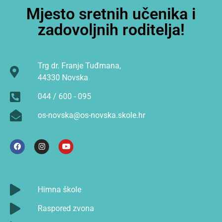
Mjesto sretnih učenika i
zadovoljnih roditelja!
Trg dr. Franje Tuđmana,
44330 Novska
044 / 600 - 095
os-novska@os-novska.skole.hr
Himna škole
Raspored zvona