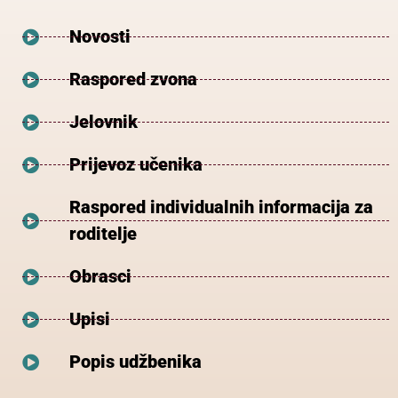
Novosti
Raspored zvona
Jelovnik
Prijevoz učenika
Raspored individualnih informacija za
roditelje
Obrasci
Upisi
Popis udžbenika