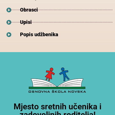
Obrasci
Upisi
Popis udžbenika
Mjesto sretnih učenika i
zadovoljnih roditelja!