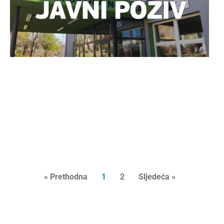
3
O
« Prethodna
1
2
Sljedeća »