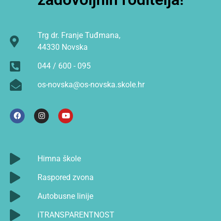
Trg dr. Franje Tuđmana,
44330 Novska
044 / 600 - 095
os-novska@os-novska.skole.hr
Himna škole
Raspored zvona
Autobusne linije
iTRANSPARENTNOST