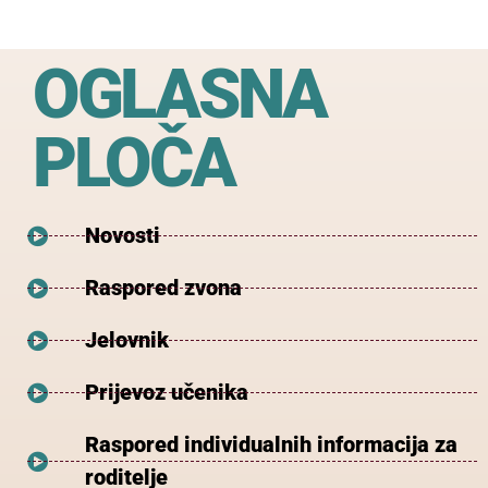
OGLASNA
PLOČA
Novosti
Raspored zvona
Jelovnik
Prijevoz učenika
Raspored individualnih informacija za
roditelje