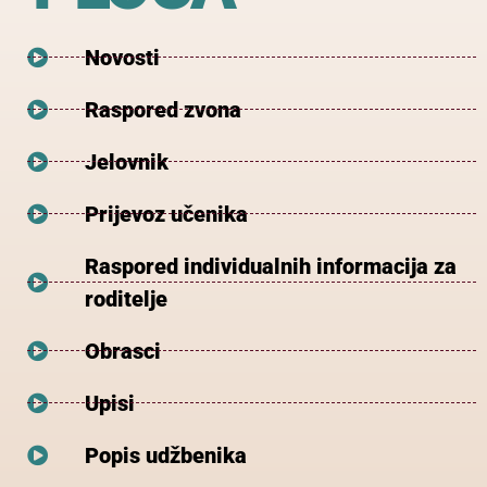
Novosti
Raspored zvona
Jelovnik
Prijevoz učenika
Raspored individualnih informacija za
roditelje
Obrasci
Upisi
Popis udžbenika