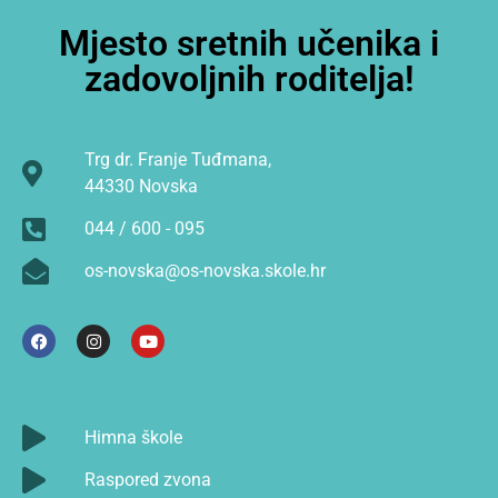
Mjesto sretnih učenika i
zadovoljnih roditelja!
Trg dr. Franje Tuđmana,
44330 Novska
044 / 600 - 095
os-novska@os-novska.skole.hr
Himna škole
Raspored zvona