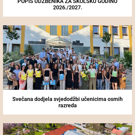
POPIS UDŽBENIKA ZA ŠKOLSKU GODINU
2026./2027.
Svečana dodjela svjedodžbi učenicima osmih
razreda