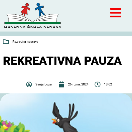
Razredna nastava
REKREATIVNA PAUZA
Sanja Lozer
26 rujna, 2024
18:02