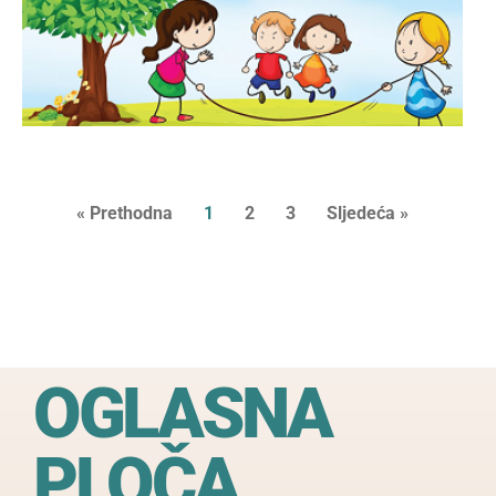
O
« Prethodna
1
2
3
Sljedeća »
OGLASNA
PLOČA