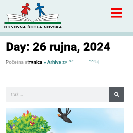
Day: 26 rujna, 2024
Početna stranica
»
Arhiva za 26 rujna, 2024
2