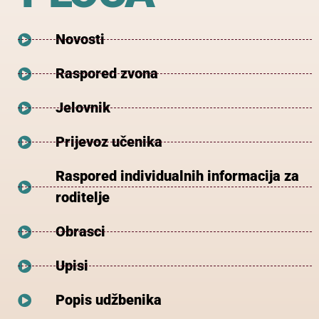
Novosti
Raspored zvona
Jelovnik
Prijevoz učenika
Raspored individualnih informacija za
roditelje
Obrasci
Upisi
Popis udžbenika