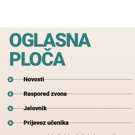
OGLASNA
PLOČA
Novosti
Raspored zvona
Jelovnik
Prijevoz učenika