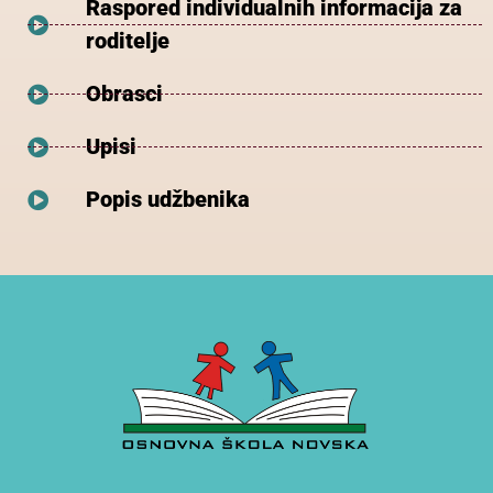
Raspored individualnih informacija za
roditelje
Obrasci
Upisi
Popis udžbenika