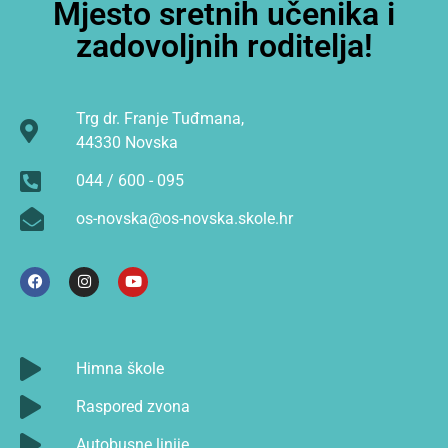
Mjesto sretnih učenika i
zadovoljnih roditelja!
Trg dr. Franje Tuđmana,
44330 Novska
044 / 600 - 095
os-novska@os-novska.skole.hr
Himna škole
Raspored zvona
Autobusne linije