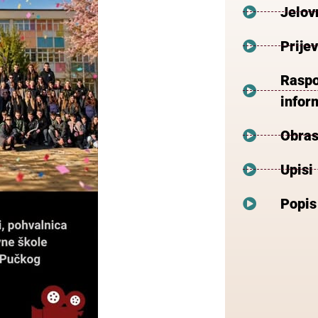
Jelov
Prije
Raspo
inform
Obras
Upisi
Popis