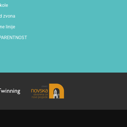
kole
d zvona
e linije
PARENTNOST