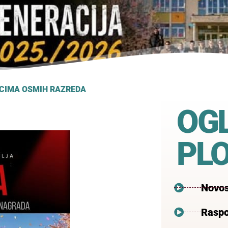
ICIMA OSMIH RAZREDA
OG
PL
Novos
Raspo