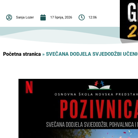
Sanja Lozer
17 lipnja, 2026
12:06
Početna stranica
»
SVEČANA DODJELA SVJEDODŽBI UČEN