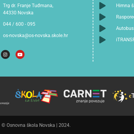
Trg dr. Franje Tuđmana,
Himna š
44330 Novska
Raspore
044 / 600 - 095
Autobusn
os-novska@os-novska.skole.hr
iTRANS
© Osnovna škola Novska | 2024.