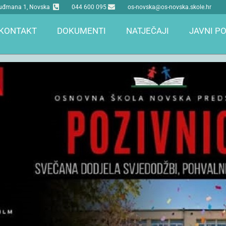
 Tuđmana 1, Novska
044 600 095
os-novska@os-novska.skole.hr
KONTAKT
DOKUMENTI
NATJEČAJI
JAVNI PO