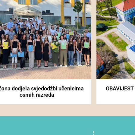
čana dodjela svjedodžbi učenicima
OBAVIJEST
osmih razreda