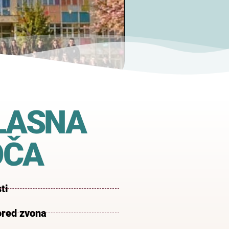
LASNA
OČA
ti
red zvona