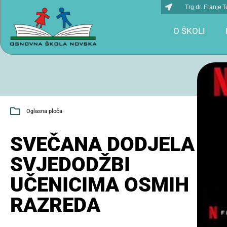
Trg dr. Franje
O ŠKOLI
Oglasna ploča
SVEČANA DODJELA
SVJEDODŽBI
UČENICIMA OSMIH
RAZREDA