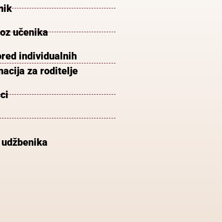
nik
voz učenika
red individualnih
acija za roditelje
ci
 udžbenika