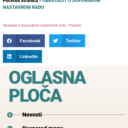
Početna stranica
»
OBAVIJEST O DOPUNSKOM
NASTAVNOM RADU
Obavijest o dopunskom nastavnom radu
Preuzmi
Facebook
Twitter
LinkedIn
OGLASNA
PLOČA
Novosti