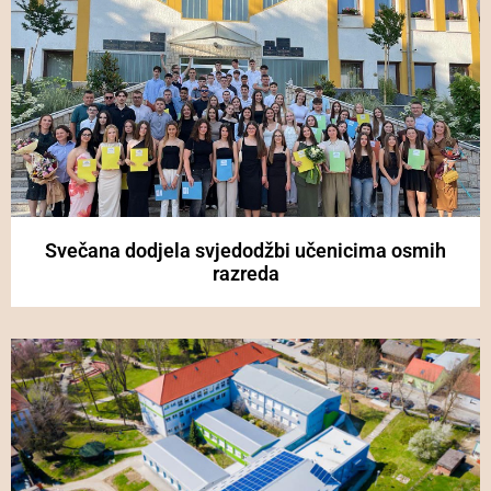
Svečana dodjela svjedodžbi učenicima osmih
razreda