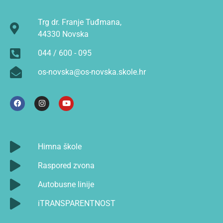
Trg dr. Franje Tuđmana,
44330 Novska
044 / 600 - 095
os-novska@os-novska.skole.hr
Himna škole
Raspored zvona
Autobusne linije
iTRANSPARENTNOST