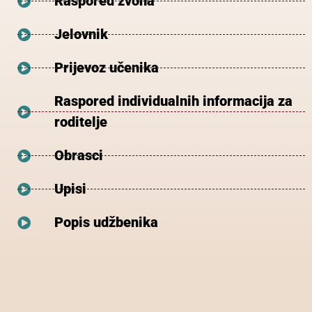
Raspored zvona
Jelovnik
Prijevoz učenika
Raspored individualnih informacija za
roditelje
Obrasci
Upisi
Popis udžbenika