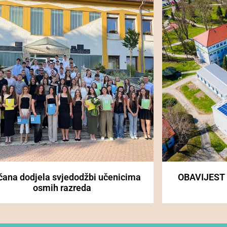
čana dodjela svjedodžbi učenicima
OBAVIJEST
osmih razreda