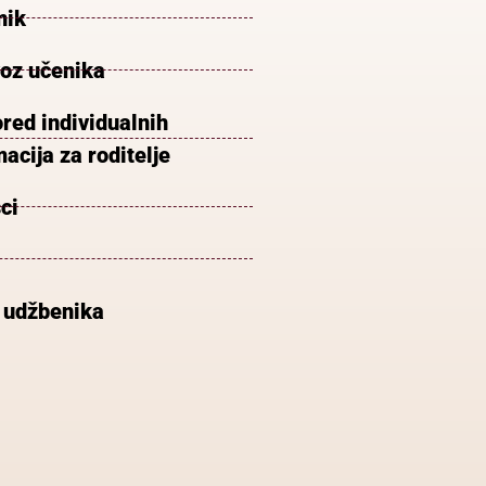
nik
voz učenika
red individualnih
acija za roditelje
ci
 udžbenika