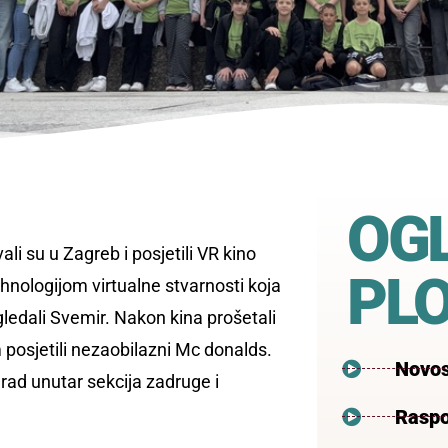
OG
vali su u Zagreb i posjetili VR kino
PL
ehnologijom virtualne stvarnosti koja
 gledali Svemir. Nakon kina prošetali
posjetili nezaobilazni Mc donalds.
Novos
i rad unutar sekcija zadruge i
Raspo