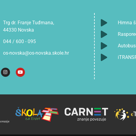
Trg dr. Franje Tuđmana,
Himna š
44330 Novska
Raspore
044 / 600 - 095
Autobusn
os-novska@os-novska.skole.hr
iTRANS