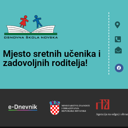
Mjesto sretnih učenika i
zadovoljnih roditelja!