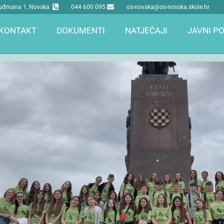
 Tuđmana 1, Novska
044 600 095
os-novska@os-novska.skole.hr
KONTAKT
DOKUMENTI
NATJEČAJI
JAVNI PO