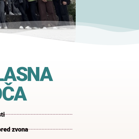
LASNA
OČA
ti
red zvona