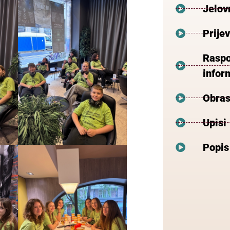
Jelov
Prije
Raspo
inform
Obras
Upisi
Popis