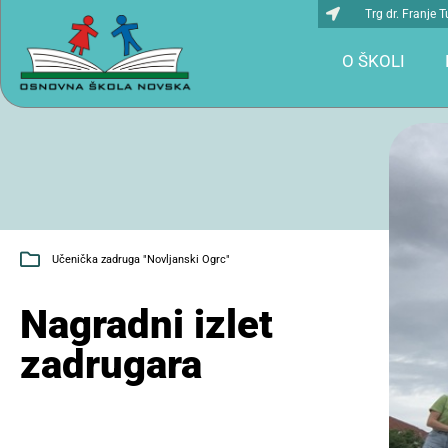
Trg dr. Franje
O ŠKOLI
Učenička zadruga "Novljanski Ogrc"
Nagradni izlet
zadrugara