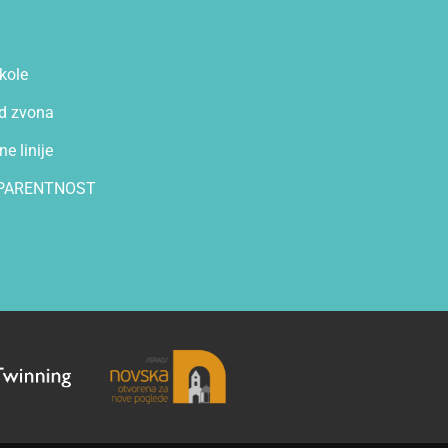
kole
d zvona
e linije
PARENTNOST