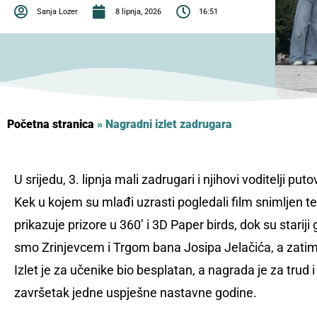
Sanja Lozer
8 lipnja, 2026
16:51
Početna stranica
»
Nagradni izlet zadrugara
U srijedu, 3. lipnja mali zadrugari i njihovi voditelji puto
Kek u kojem su mlađi uzrasti pogledali film snimljen t
prikazuje prizore u 360’ i 3D Paper birds, dok su stariji
smo Zrinjevcem i Trgom bana Josipa Jelačića, a zatim 
Izlet je za učenike bio besplatan, a nagrada je za trud 
završetak jedne uspješne nastavne godine.