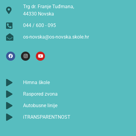
Trg dr. Franje Tuđmana,
44330 Novska
044 / 600 - 095
os-novska@os-novska.skole.hr
Himna škole
Raspored zvona
Autobusne linije
iTRANSPARENTNOST