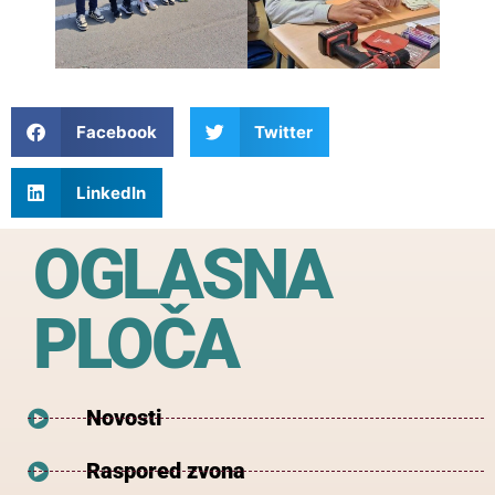
Facebook
Twitter
LinkedIn
OGLASNA
PLOČA
Novosti
Raspored zvona