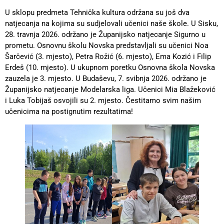
U sklopu predmeta Tehnička kultura održana su još dva
natjecanja na kojima su sudjelovali učenici naše škole. U Sisku,
28. travnja 2026. održano je Županijsko natjecanje Sigurno u
prometu. Osnovnu školu Novska predstavljali su učenici Noa
Šarčević (3. mjesto), Petra Rožić (6. mjesto), Ema Kozić i Filip
Erdeš (10. mjesto). U ukupnom poretku Osnovna škola Novska
zauzela je 3. mjesto. U Budaševu, 7. svibnja 2026. održano je
Županijsko natjecanje Modelarska liga. Učenici Mia Blažeković
i Luka Tobijaš osvojili su 2. mjesto. Čestitamo svim našim
učenicima na postignutim rezultatima!