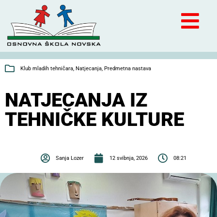
Klub mladih tehničara
,
Natjecanja
,
Predmetna nastava
NATJECANJA IZ
TEHNIČKE KULTURE
Sanja Lozer
12 svibnja, 2026
08:21