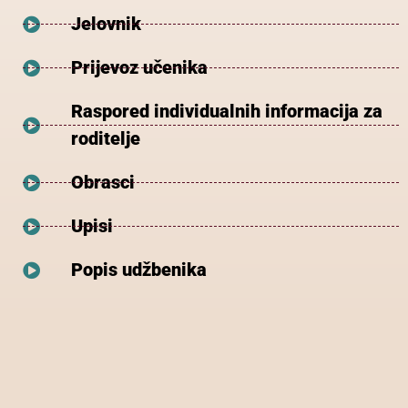
Jelovnik
Prijevoz učenika
Raspored individualnih informacija za
roditelje
Obrasci
Upisi
Popis udžbenika