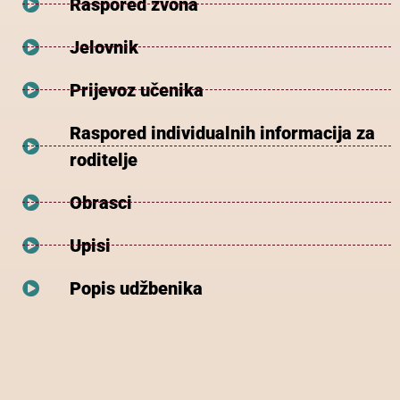
Raspored zvona
Jelovnik
Prijevoz učenika
Raspored individualnih informacija za
roditelje
Obrasci
Upisi
Popis udžbenika