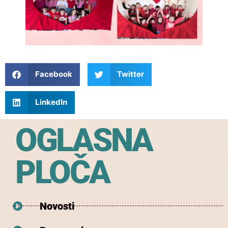
Facebook
Twitter
LinkedIn
OGLASNA
PLOČA
Novosti