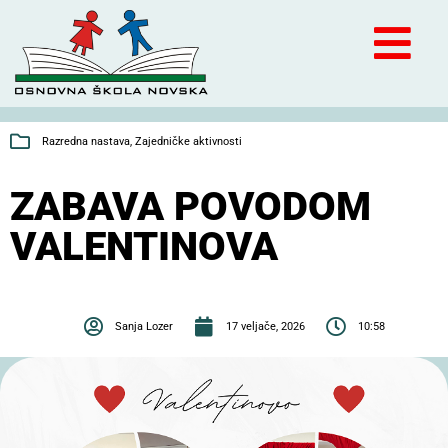
Razredna nastava
,
Zajedničke aktivnosti
ZABAVA POVODOM
VALENTINOVA
Sanja Lozer
17 veljače, 2026
10:58