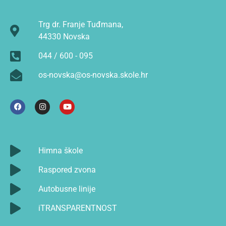
Trg dr. Franje Tuđmana,
44330 Novska
044 / 600 - 095
os-novska@os-novska.skole.hr
Himna škole
Raspored zvona
Autobusne linije
iTRANSPARENTNOST