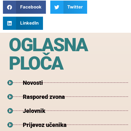
Facebook
Twitter
LinkedIn
OGLASNA
PLOČA
Novosti
Raspored zvona
Jelovnik
Prijevoz učenika