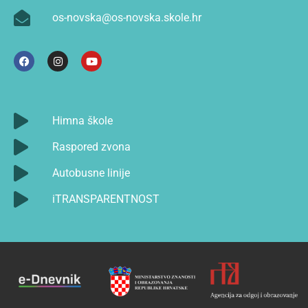
os-novska@os-novska.skole.hr
Himna škole
Raspored zvona
Autobusne linije
iTRANSPARENTNOST