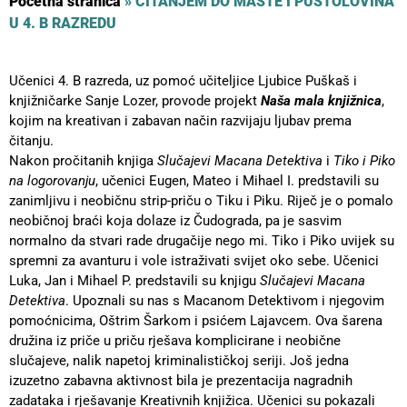
Početna stranica
»
ČITANJEM DO MAŠTE I PUSTOLOVINA
U 4. B RAZREDU
Učenici 4. B razreda, uz pomoć učiteljice Ljubice Puškaš i
knjižničarke Sanje Lozer, provode projekt
Naša mala knjižnica
,
kojim na kreativan i zabavan način razvijaju ljubav prema
čitanju.
Nakon pročitanih knjiga
Slučajevi Macana Detektiva
i
Tiko i Piko
na logorovanju
, učenici Eugen, Mateo i Mihael I. predstavili su
zanimljivu i neobičnu strip-priču o Tiku i Piku. Riječ je o pomalo
neobičnoj braći koja dolaze iz Čudograda, pa je sasvim
normalno da stvari rade drugačije nego mi. Tiko i Piko uvijek su
spremni za avanturu i vole istraživati svijet oko sebe. Učenici
Luka, Jan i Mihael P. predstavili su knjigu
Slučajevi Macana
Detektiva
. Upoznali su nas s Macanom Detektivom i njegovim
pomoćnicima, Oštrim Šarkom i psićem Lajavcem. Ova šarena
družina iz priče u priču rješava komplicirane i neobične
slučajeve, nalik napetoj kriminalističkoj seriji. Još jedna
izuzetno zabavna aktivnost bila je prezentacija nagradnih
zadataka i rješavanje Kreativnih knjižica. Učenici su pokazali