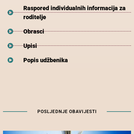
Raspored individualnih informacija za
roditelje
Obrasci
Upisi
Popis udžbenika
POSLJEDNJE OBAVIJESTI