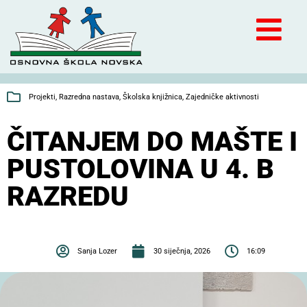
Projekti
,
Razredna nastava
,
Školska knjižnica
,
Zajedničke aktivnosti
ČITANJEM DO MAŠTE I
PUSTOLOVINA U 4. B
RAZREDU
Sanja Lozer
30 siječnja, 2026
16:09