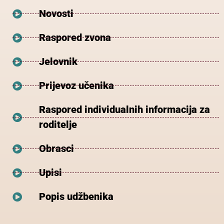
Novosti
Raspored zvona
Jelovnik
Prijevoz učenika
Raspored individualnih informacija za
roditelje
Obrasci
Upisi
Popis udžbenika