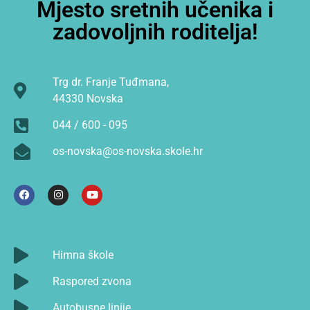
Mjesto sretnih učenika i
zadovoljnih roditelja!
Trg dr. Franje Tuđmana,
44330 Novska
044 / 600 - 095
os-novska@os-novska.skole.hr
Himna škole
Raspored zvona
Autobusne linije