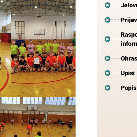
Jelov
Prije
Raspo
inform
Obras
Upisi
Popis