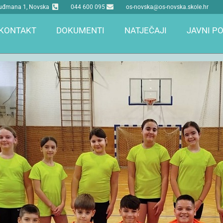
 Tuđmana 1, Novska
044 600 095
os-novska@os-novska.skole.hr
KONTAKT
DOKUMENTI
NATJEČAJI
JAVNI PO