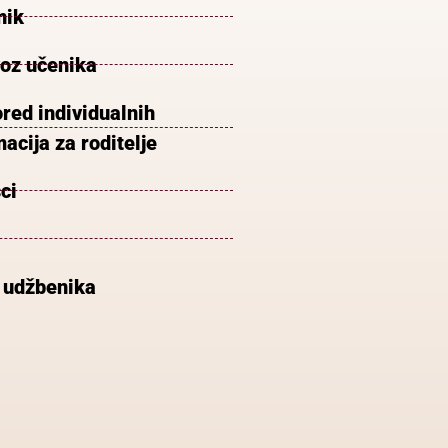
nik
voz učenika
red individualnih
acija za roditelje
ci
 udžbenika