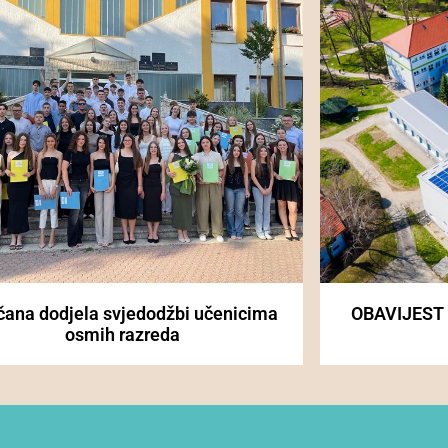
čana dodjela svjedodžbi učenicima
OBAVIJEST
osmih razreda