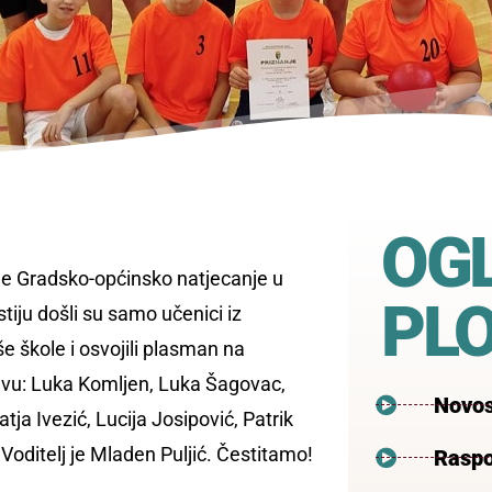
OG
je Gradsko-općinsko natjecanje u
PL
tiju došli su samo učenici iz
aše škole i osvojili plasman na
tavu: Luka Komljen, Luka Šagovac,
Novos
ja Ivezić, Lucija Josipović, Patrik
 Voditelj je Mladen Puljić. Čestitamo!
Raspo