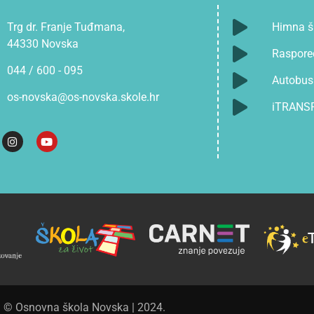
Trg dr. Franje Tuđmana,
Himna š
44330 Novska
Raspore
044 / 600 - 095
Autobusn
os-novska@os-novska.skole.hr
iTRANS
© Osnovna škola Novska | 2024.