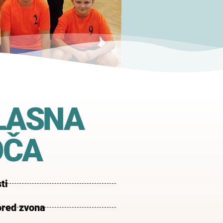
LASNA
OČA
ti
red zvona