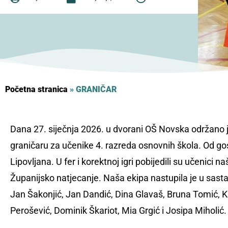
Početna stranica
»
GRANIČAR
Dana 27. siječnja 2026. u dvorani OŠ Novska održano 
graničaru za učenike 4. razreda osnovnih škola. Od gos
Lipovljana. U fer i korektnoj igri pobijedili su učenici n
Županijsko natjecanje. Naša ekipa nastupila je u sas
Jan Šakonjić, Jan Dandić, Dina Glavaš, Bruna Tomić, Kat
Perošević, Dominik Škariot, Mia Grgić i Josipa Miholić.