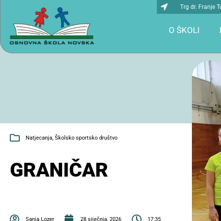
Trg dr. Franje
O ŠKOLI
Natjecanja
,
Školsko sportsko društvo
GRANIČAR
Sanja Lozer
28 siječnja, 2026
17:35