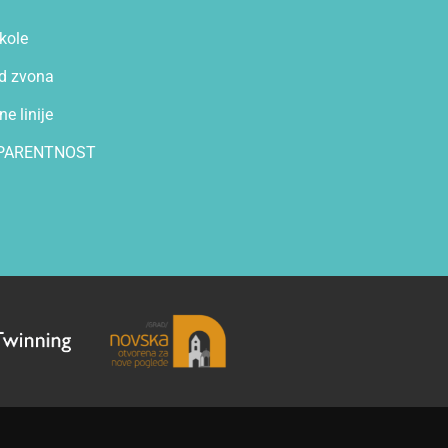
kole
d zvona
e linije
PARENTNOST