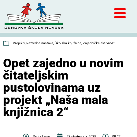
Projekti
,
Razredna nastava
,
Školska knjižnica
,
Zajedničke aktivnosti
Opet zajedno u novim
čitateljskim
pustolovinama uz
projekt „Naša mala
knjižnica 2“
Sanja Lozer
27 studenoga, 2025
08:22