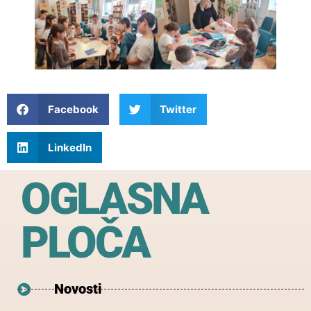
Facebook
Twitter
LinkedIn
OGLASNA
PLOČA
Novosti