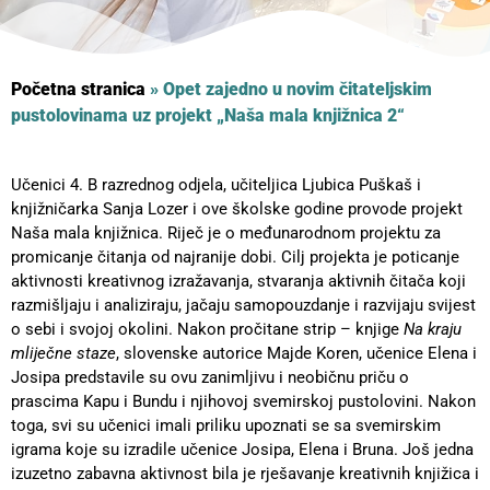
Početna stranica
»
Opet zajedno u novim čitateljskim
pustolovinama uz projekt „Naša mala knjižnica 2“
Učenici 4. B razrednog odjela, učiteljica Ljubica Puškaš i
knjižničarka Sanja Lozer i ove školske godine provode projekt
Naša mala knjižnica. Riječ je o međunarodnom projektu za
promicanje čitanja od najranije dobi. Cilj projekta je poticanje
aktivnosti kreativnog izražavanja, stvaranja aktivnih čitača koji
razmišljaju i analiziraju, jačaju samopouzdanje i razvijaju svijest
o sebi i svojoj okolini. Nakon pročitane strip – knjige
Na kraju
mliječne staze
, slovenske autorice Majde Koren, učenice Elena i
Josipa predstavile su ovu zanimljivu i neobičnu priču o
prascima Kapu i Bundu i njihovoj svemirskoj pustolovini. Nakon
toga, svi su učenici imali priliku upoznati se sa svemirskim
igrama koje su izradile učenice Josipa, Elena i Bruna. Još jedna
izuzetno zabavna aktivnost bila je rješavanje kreativnih knjižica i