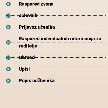
Raspored zvona
Jelovnik
Prijevoz učenika
Raspored individualnih informacija za
roditelje
Obrasci
Upisi
Popis udžbenika