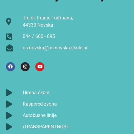
Trg dr. Franje Tuđmana,
44330 Novska
044 / 600 - 095
os-novska@os-novska.skole.hr
Himna škole
Raspored zvona
Autobusne linije
iTRANSPARENTNOST