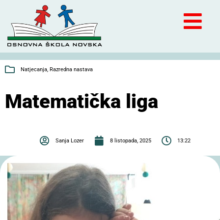
Natjecanja
,
Razredna nastava
Matematička liga
Sanja Lozer
8 listopada, 2025
13:22