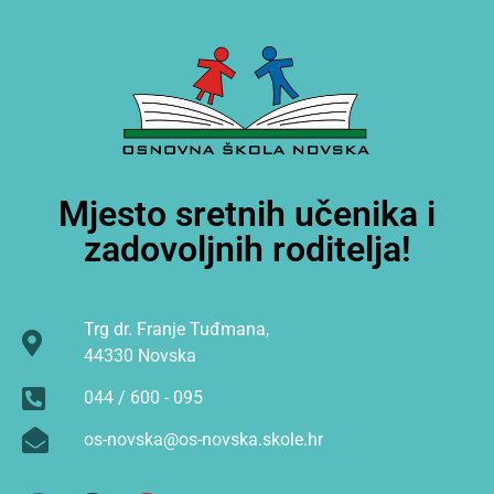
Mjesto sretnih učenika i
zadovoljnih roditelja!
Trg dr. Franje Tuđmana,
44330 Novska
044 / 600 - 095
os-novska@os-novska.skole.hr