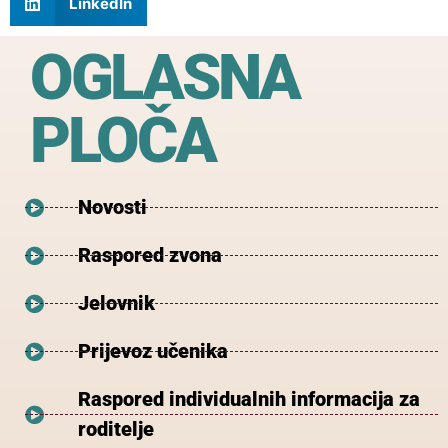
LinkedIn
OGLASNA
PLOČA
Novosti
Raspored zvona
Jelovnik
Prijevoz učenika
Raspored individualnih informacija za
roditelje