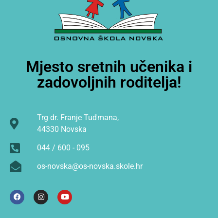
Mjesto sretnih učenika i
zadovoljnih roditelja!
Trg dr. Franje Tuđmana,
44330 Novska
044 / 600 - 095
os-novska@os-novska.skole.hr