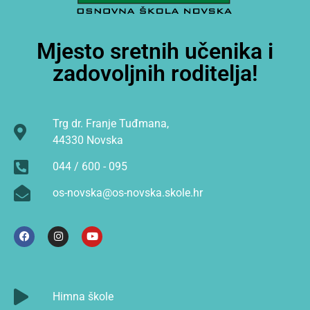
Mjesto sretnih učenika i
zadovoljnih roditelja!
Trg dr. Franje Tuđmana,
44330 Novska
044 / 600 - 095
os-novska@os-novska.skole.hr
Himna škole