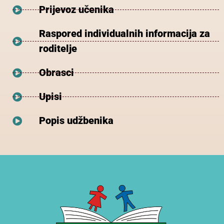
Prijevoz učenika
Raspored individualnih informacija za
roditelje
Obrasci
Upisi
Popis udžbenika