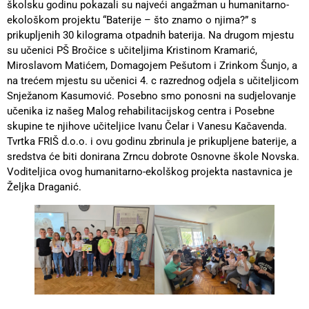
školsku godinu pokazali su najveći angažman u humanitarno-
ekološkom projektu “Baterije – što znamo o njima?” s
prikupljenih 30 kilograma otpadnih baterija. Na drugom mjestu
su učenici PŠ Bročice s učiteljima Kristinom Kramarić,
Miroslavom Matićem, Domagojem Pešutom i Zrinkom Šunjo, a
na trećem mjestu su učenici 4. c razrednog odjela s učiteljicom
Snježanom Kasumović. Posebno smo ponosni na sudjelovanje
učenika iz našeg Malog rehabilitacijskog centra i Posebne
skupine te njihove učiteljice Ivanu Čelar i Vanesu Kačavenda.
Tvrtka FRIŠ d.o.o. i ovu godinu zbrinula je prikupljene baterije, a
sredstva će biti donirana Zrncu dobrote Osnovne škole Novska.
Voditeljica ovog humanitarno-ekolškog projekta nastavnica je
Željka Draganić.