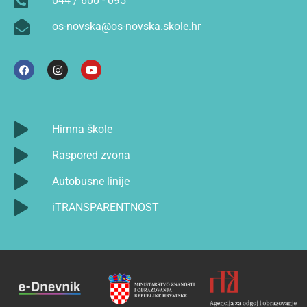
044 / 600 - 095
os-novska@os-novska.skole.hr
Himna škole
Raspored zvona
Autobusne linije
iTRANSPARENTNOST