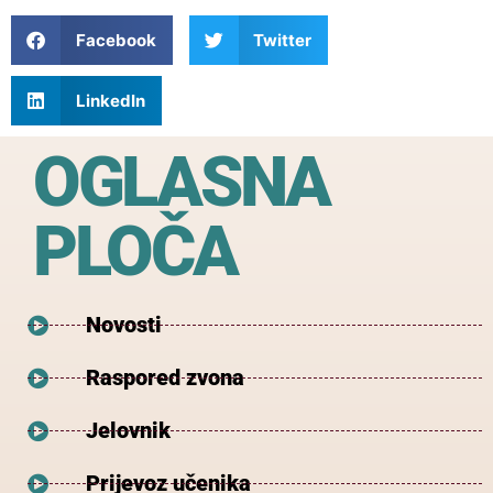
Facebook
Twitter
LinkedIn
OGLASNA
PLOČA
Novosti
Raspored zvona
Jelovnik
Prijevoz učenika