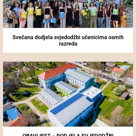
Svečana dodjela svjedodžbi učenicima osmih
razreda
OBAVIJEST – PODJELA SVJEDODŽBI