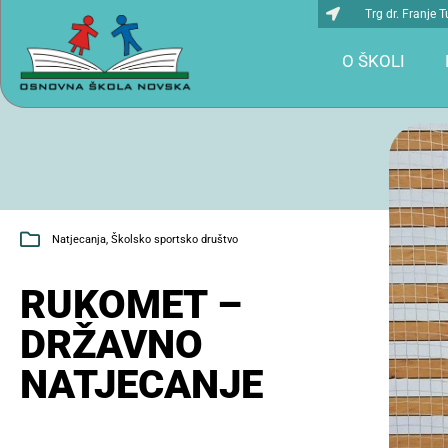
Trg dr. Franje
O ŠKOLI
Natjecanja
,
Školsko sportsko društvo
RUKOMET –
DRŽAVNO
NATJECANJE