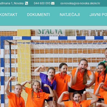
 Tuđmana 1, Novska
044 600 095
os-novska@os-novska.skole.hr
KONTAKT
DOKUMENTI
NATJEČAJI
JAVNI PO