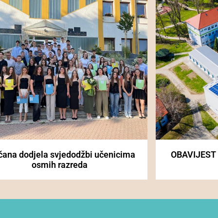
čana dodjela svjedodžbi učenicima
OBAVIJEST
osmih razreda