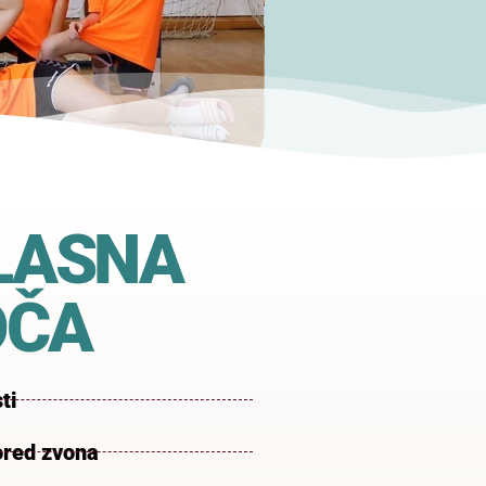
LASNA
OČA
ti
red zvona