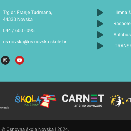
Trg dr. Franje Tuđmana,
Himna š
44330 Novska
Raspore
044 / 600 - 095
Autobusn
os-novska@os-novska.skole.hr
iTRANS
© Osnovna škola Novska | 2024.