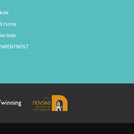
kole
d zvona
e linije
PARENTNOST