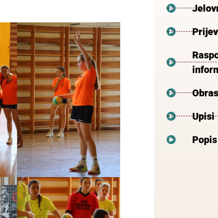
Jelov
Prije
Raspo
inform
Obras
Upisi
Popis