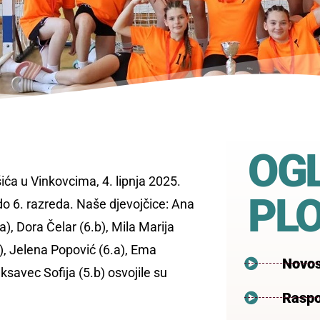
OG
ća u Vinkovcima, 4. lipnja 2025.
PL
o 6. razreda. Naše djevojčice: Ana
a), Dora Čelar (6.b), Mila Marija
b), Jelena Popović (6.a), Ema
Novos
eksavec Sofija (5.b) osvojile su
Raspo