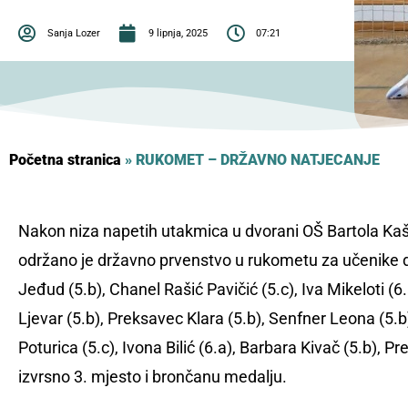
Sanja Lozer
9 lipnja, 2025
07:21
Početna stranica
»
RUKOMET – DRŽAVNO NATJECANJE
Nakon niza napetih utakmica u dvorani OŠ Bartola Kaši
održano je državno prvenstvo u rukometu za učenike d
Jeđud (5.b), Chanel Rašić Pavičić (5.c), Iva Mikeloti (6.
Ljevar (5.b), Preksavec Klara (5.b), Senfner Leona (5.
Poturica (5.c), Ivona Bilić (6.a), Barbara Kivač (5.b), Pr
izvrsno 3. mjesto i brončanu medalju.