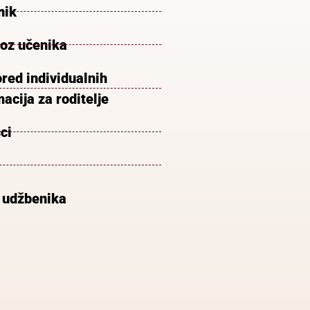
nik
voz učenika
red individualnih
acija za roditelje
ci
 udžbenika