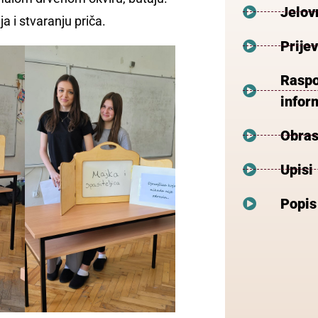
Jelov
a i stvaranju priča.
Prije
Raspo
inform
Obras
Upisi
Popis