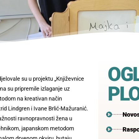
OG
elovale su u projektu „Književnice
PL
ima su pripremile izlaganje uz
todom na kreativan način
trid Lindgren i Ivane Brlić-Mažuranić.
Novos
o važnosti ravnopravnosti žena u
j tehnikom, japanskom metodom
Raspo
 malom drvenom okviru, butaju.