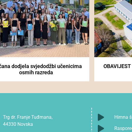
čana dodjela svjedodžbi učenicima
OBAVIJEST
osmih razreda
Trg dr. Franje Tuđmana,
Himna š
44330 Novska
Raspore