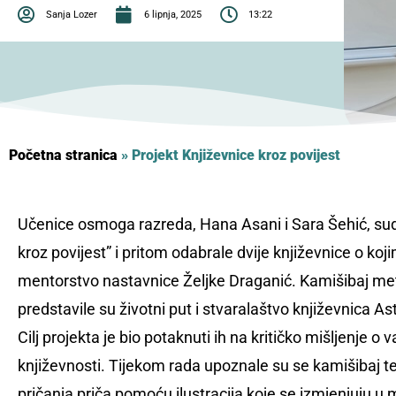
Sanja Lozer
6 lipnja, 2025
13:22
Početna stranica
»
Projekt Književnice kroz povijest
Učenice osmoga razreda, Hana Asani i Sara Šehić, sudj
kroz povijest” i pritom odabrale dvije književnice o koj
mentorstvo nastavnice Željke Draganić. Kamišibaj me
predstavile su životni put i stvaralaštvo književnica As
Cilj projekta je bio potaknuti ih na kritičko mišljenje 
književnosti. Tijekom rada upoznale su se kamišiba
pričanja priča pomoću ilustracija koje se izmjenjuju u