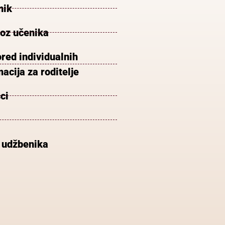
nik
voz učenika
red individualnih
acija za roditelje
ci
 udžbenika