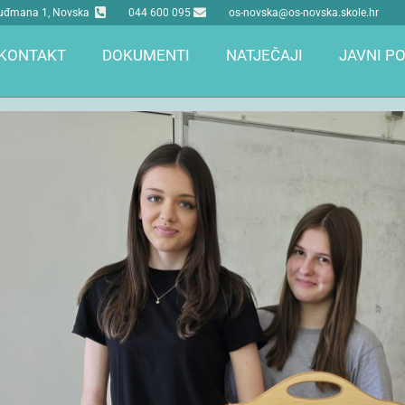
 Tuđmana 1, Novska
044 600 095
os-novska@os-novska.skole.hr
KONTAKT
DOKUMENTI
NATJEČAJI
JAVNI PO