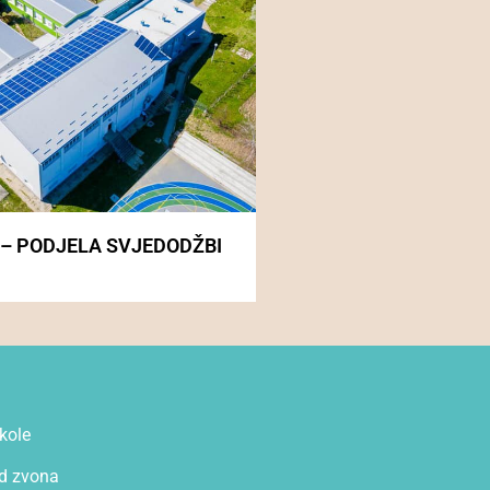
 – PODJELA SVJEDODŽBI
kole
d zvona