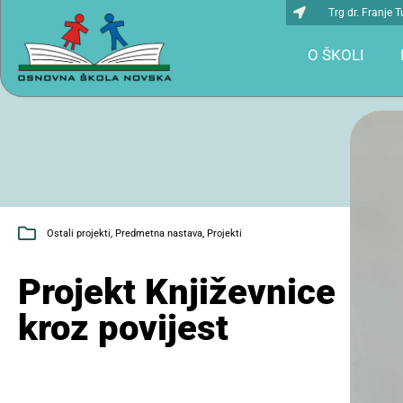
Trg dr. Franje
O ŠKOLI
Ostali projekti
,
Predmetna nastava
,
Projekti
Projekt Književnice
kroz povijest