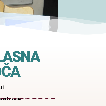
LASNA
OČA
ti
red zvona