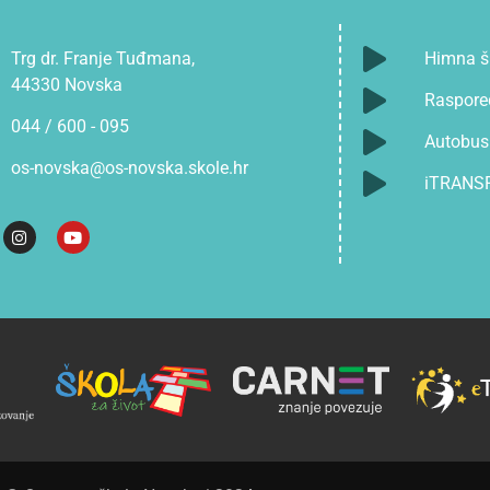
Trg dr. Franje Tuđmana,
Himna š
44330 Novska
Raspore
044 / 600 - 095
Autobusn
os-novska@os-novska.skole.hr
iTRANS