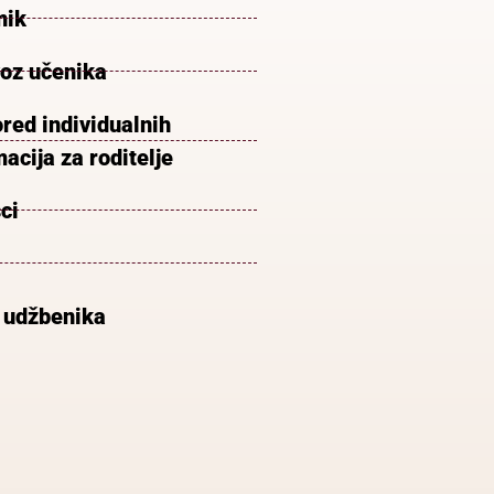
nik
voz učenika
red individualnih
acija za roditelje
ci
 udžbenika