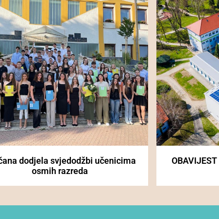
čana dodjela svjedodžbi učenicima
OBAVIJEST
osmih razreda