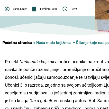
Sanja Lozer
1 svibnja, 2025
17:49
Početna stranica
»
Naša mala knjižnica – Čitanje koje nas po
Projekt
Naša mala knjižnica
potiče učenike na kreativno
navika te potiče razmišljanje i promišljanje o pročitano
donosi, učenici jačaju samopouzdanje te razvijaju svijest
Učenici 3. b razreda, zajedno sa svojom učiteljicom L
veseljem su sudjelovali u još jednoj zanimljivoj radionic
je bila knjiga
Gaj u gabuli
, estonskog autora Anti Saara.
ovu neobičnu i zabavnu priču o mudrom i pomalo nest