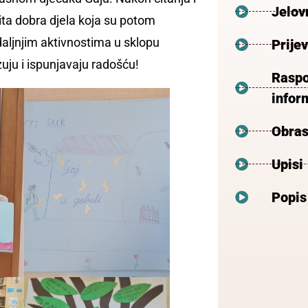
Jelov
stita dobra djela koja su potom
 daljnjim aktivnostima u sklopu
Prije
zuju i ispunjavaju radošću!
Raspo
inform
Obras
Upisi
Popis