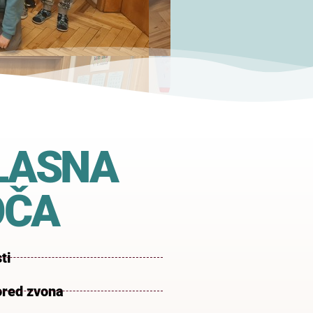
LASNA
OČA
ti
red zvona