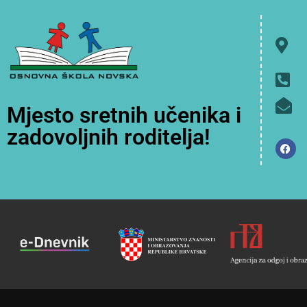
Mjesto sretnih učenika i
zadovoljnih roditelja!