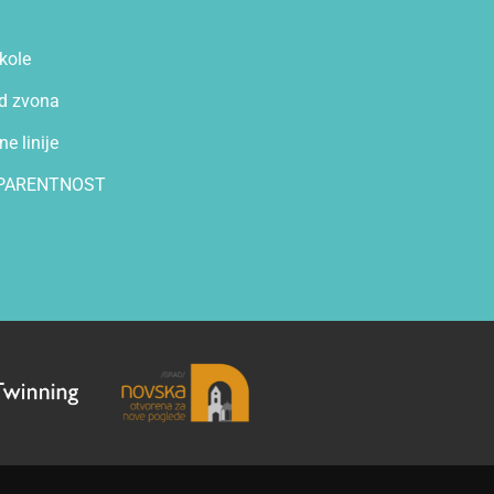
kole
d zvona
e linije
PARENTNOST