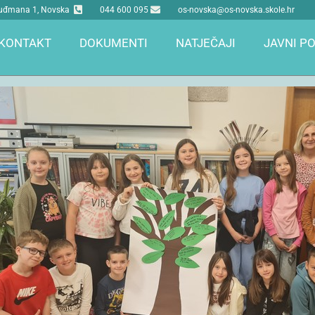
 Tuđmana 1, Novska
044 600 095
os-novska@os-novska.skole.hr
KONTAKT
DOKUMENTI
NATJEČAJI
JAVNI PO