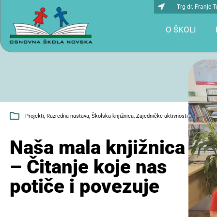
Trg dr. Franje
O ŠKOLI
Projekti
,
Razredna nastava
,
Školska knjižnica
,
Zajedničke aktivnosti
Naša mala knjižnica
– Čitanje koje nas
potiče i povezuje