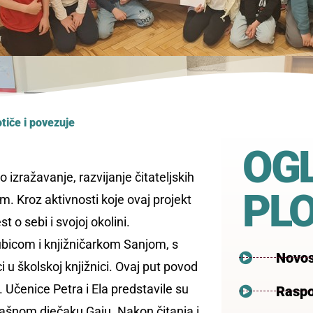
tiče i povezuje
OG
 izražavanje, razvijanje čitateljskih
PL
m. Kroz aktivnosti koje ovaj projekt
 o sebi i svojoj okolini.
jubicom i knjižničarkom Sanjom, s
Novos
i u školskoj knjižnici. Ovaj put povod
 Učenice Petra i Ela predstavile su
Raspo
ašnom dječaku Gaju. Nakon čitanja i