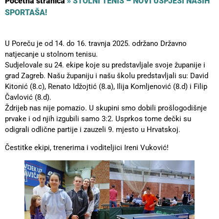
Početna stranica
»
STOLNI TENIS – NOVI USPJESI NAŠIH
SPORTAŠA!
U Poreču je od 14. do 16. travnja 2025. održano Državno
natjecanje u stolnom tenisu.
Sudjelovale su 24. ekipe koje su predstavljale svoje županije i
grad Zagreb. Našu županiju i našu školu predstavljali su: David
Kitonić (8.c), Renato Idžojtić (8.a), Ilija Komljenović (8.d) i Filip
Čavlović (8.d).
Ždrijeb nas nije pomazio. U skupini smo dobili prošlogodišnje
prvake i od njih izgubili samo 3:2. Usprkos tome dečki su
odigrali odlične partije i zauzeli 9. mjesto u Hrvatskoj.
Čestitke ekipi, trenerima i voditeljici Ireni Vuković!