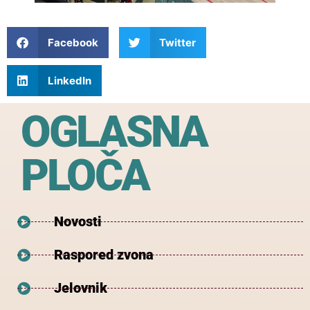
Facebook
Twitter
LinkedIn
OGLASNA
PLOČA
Novosti
Raspored zvona
Jelovnik