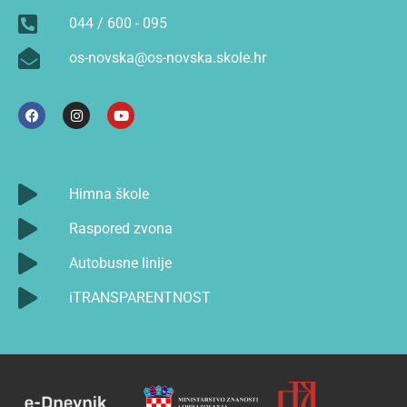
044 / 600 - 095
os-novska@os-novska.skole.hr
Himna škole
Raspored zvona
Autobusne linije
iTRANSPARENTNOST