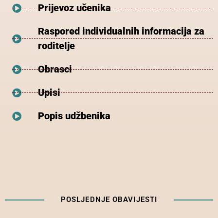
Prijevoz učenika
Raspored individualnih informacija za
roditelje
Obrasci
Upisi
Popis udžbenika
POSLJEDNJE OBAVIJESTI