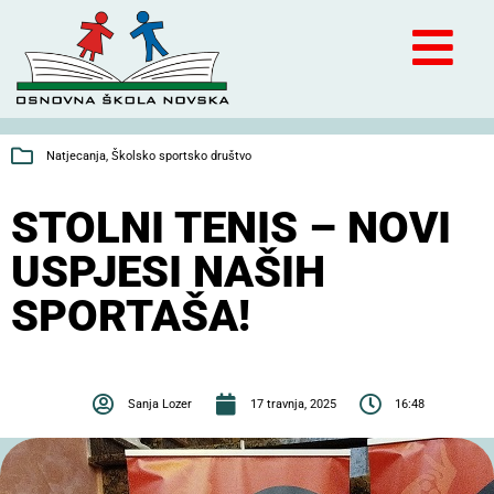
Natjecanja
,
Školsko sportsko društvo
STOLNI TENIS – NOVI
USPJESI NAŠIH
SPORTAŠA!
Sanja Lozer
17 travnja, 2025
16:48