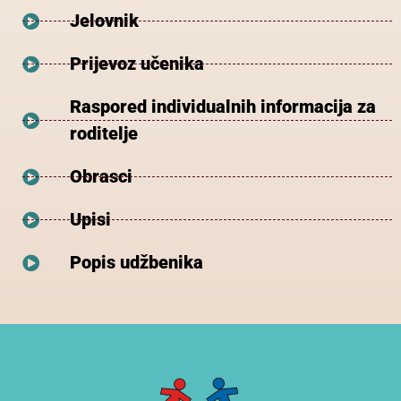
Jelovnik
Prijevoz učenika
Raspored individualnih informacija za
roditelje
Obrasci
Upisi
Popis udžbenika