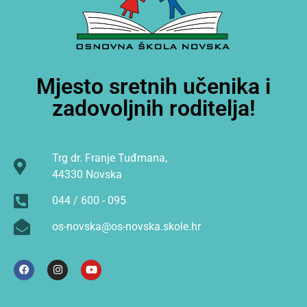
Mjesto sretnih učenika i
zadovoljnih roditelja!
Trg dr. Franje Tuđmana,
44330 Novska
044 / 600 - 095
os-novska@os-novska.skole.hr