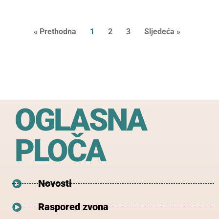
« Prethodna
1
2
3
Sljedeća »
OGLASNA
PLOČA
Novosti
Raspored zvona