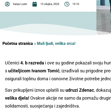
Sanja Lozer
13 ožujka, 2025
15:10
Početna stranica
»
Mali ljudi, velika srca!
Učenici
4. b razreda
i ove su godine pokazali svoju hum
s
učiteljicom
Ivanom Tomić
, izrađivali su prigodne pr
osigurali toplinu doma i osnovne životne potrebe jedno
Sav prikupljeni iznos uplatili su
udruzi Zdenac
, dokazu
velika djela!
Ovakve akcije ne samo da pomažu drugim
solidarnosti, suosjećanja i zajedništva.