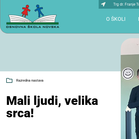
Trg dr. Franje
O ŠKOLI
Razredna nastava
Mali ljudi, velika
srca!