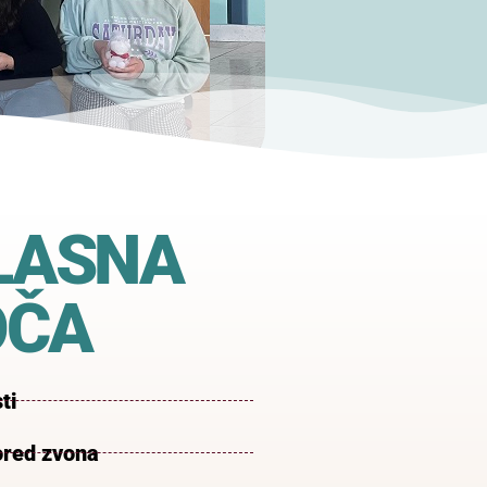
LASNA
OČA
ti
red zvona