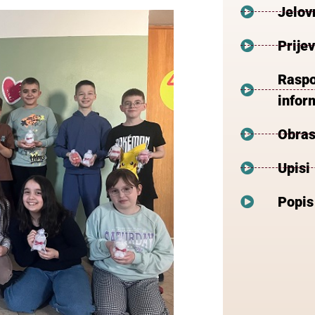
Jelov
Prije
Raspo
inform
Obras
Upisi
Popis