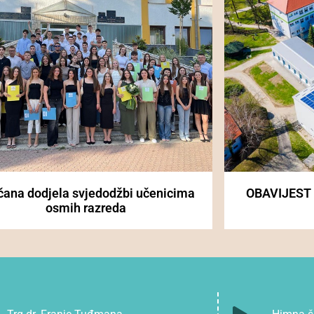
čana dodjela svjedodžbi učenicima
OBAVIJEST
osmih razreda