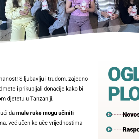
OG
anost! S ljubavlju i trudom, zajedno
PL
edmete i prikupljali donacije kako bi
m djetetu u Tanzaniji.
jući da
male ruke mogu učiniti
Novos
a, već učenike uče vrijednostima
Raspo