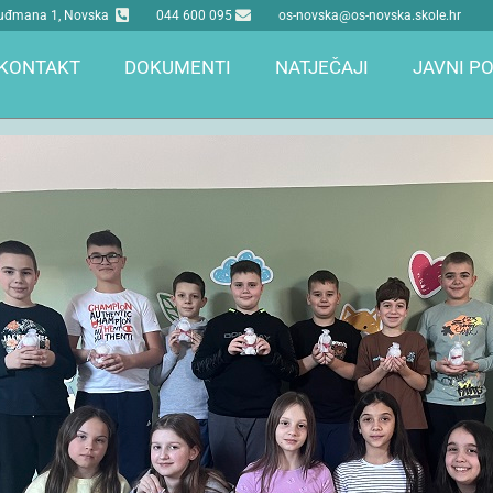
 Tuđmana 1, Novska
044 600 095
os-novska@os-novska.skole.hr
KONTAKT
DOKUMENTI
NATJEČAJI
JAVNI PO