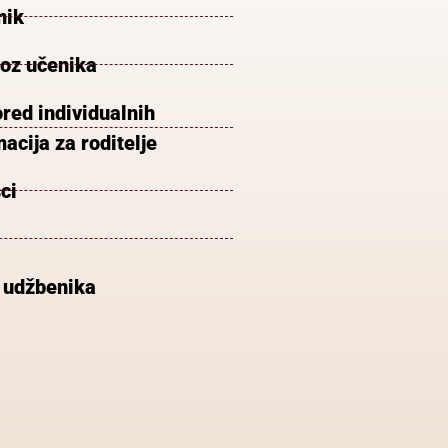
nik
voz učenika
red individualnih
acija za roditelje
ci
 udžbenika