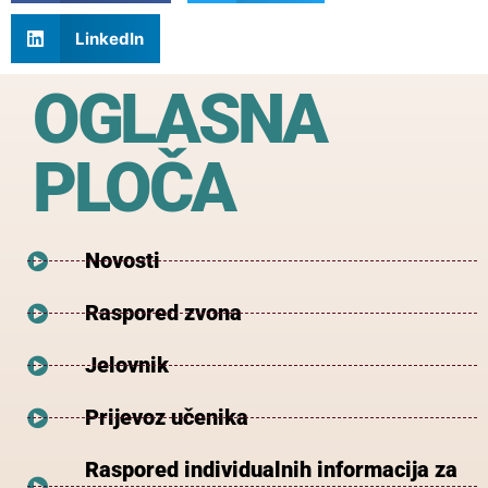
LinkedIn
OGLASNA
PLOČA
Novosti
Raspored zvona
Jelovnik
Prijevoz učenika
Raspored individualnih informacija za