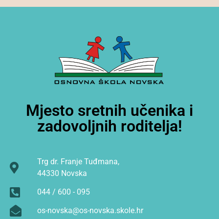
Mjesto sretnih učenika i
zadovoljnih roditelja!
Trg dr. Franje Tuđmana,
44330 Novska
044 / 600 - 095
os-novska@os-novska.skole.hr