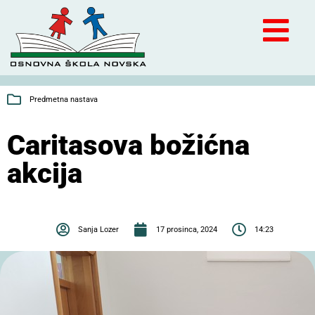
Predmetna nastava
Caritasova božićna
akcija
Sanja Lozer
17 prosinca, 2024
14:23