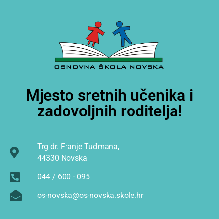
Mjesto sretnih učenika i
zadovoljnih roditelja!
Trg dr. Franje Tuđmana,
44330 Novska
044 / 600 - 095
os-novska@os-novska.skole.hr