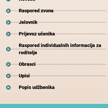
Raspored zvona
Jelovnik
Prijevoz učenika
Raspored individualnih informacija za
roditelje
Obrasci
Upisi
Popis udžbenika