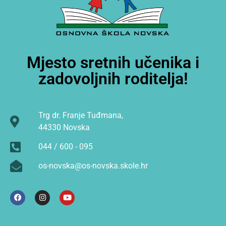
Mjesto sretnih učenika i
zadovoljnih roditelja!
Trg dr. Franje Tuđmana,
44330 Novska
044 / 600 - 095
os-novska@os-novska.skole.hr