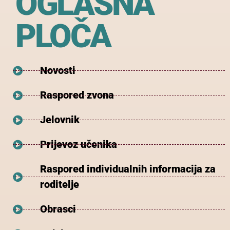
OGLASNA
PLOČA
Novosti
Raspored zvona
Jelovnik
Prijevoz učenika
Raspored individualnih informacija za
roditelje
Obrasci