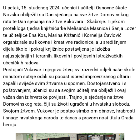
U petak, 15. studenog 2024. učenici i učitelji Osnovne škole
Novska obilježili su Dan sjećanja na sve žrtve Domovinskog
rata te Dan sjećanja na žrtve Vukovara i Škabrnje. Tijekom
protekloga tjedna knjižničarke Melisanda Masnica i Sanja Lozer
te učiteljice Ena Kos, Marina Križanić i Kornelija Čavlović
organizirale su likovne i kreativne radionice, a u središnjem
dijelu škole i pokraj knjižnice postavljena je izložba
najuspješnijih literarnih, likovnih i povijesnih istraživačkih
učeničkih radova.
Poštujući Vukovar i njegovu žrtvu, svi razredni odjeli naše škole
minutom šutnje odali su počast ispred improviziranog oltara i
zapalili svijeće svim žrtvama u spomen. Dostojanstveno i s
poštovanjem, učenici su sa svojim učiteljima obilježili ovaj
važan dan iz hrvatske povijesti. Trajno je sjećanje na žrtve
Domovinskog rata, čiji su životi ugrađeni u hrvatsku slobodu.
Svojom žrtvom, Vukovar je postao simbolom obnove, hrabrosti
i snage hrvatskoga naroda te danas s pravom nosi titulu Grada
heroja.