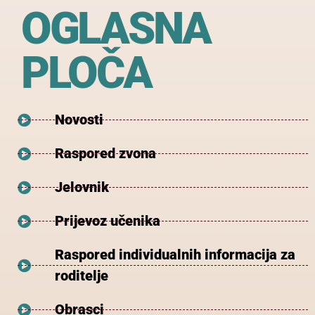
OGLASNA
PLOČA
Novosti
Raspored zvona
Jelovnik
Prijevoz učenika
Raspored individualnih informacija za
roditelje
Obrasci