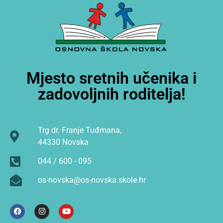
Mjesto sretnih učenika i
zadovoljnih roditelja!
Trg dr. Franje Tuđmana,
44330 Novska
044 / 600 - 095
os-novska@os-novska.skole.hr