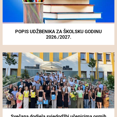
POPIS UDŽBENIKA ZA ŠKOLSKU GODINU
2026./2027.
Svečana dodjela svjedodžbi učenicima osmih