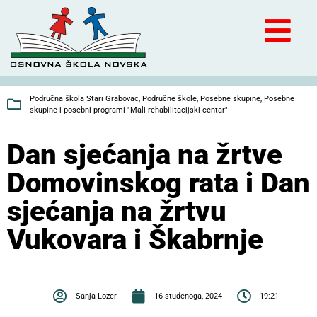
Područna škola Stari Grabovac
,
Područne škole
,
Posebne skupine
,
Posebne
skupine i posebni programi "Mali rehabilitacijski centar"
Dan sjećanja na žrtve
Domovinskog rata i Dan
sjećanja na žrtvu
Vukovara i Škabrnje
Sanja Lozer
16 studenoga, 2024
19:21