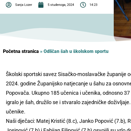
Sanja Lozer
5 studenoga, 2024
14:23
Početna stranica
»
Odličan šah u školskom sportu
Školski sportski savez Sisačko-moslavačke županije odr
2024. godine Županijsko natjecanje u šahu za osnovne
Popovača. Ukupno 185 učenica i učenika, odnosno 37 e
igralo je šah, družilo se i stvaralo zajedničke doživlja
učenike.
Naši dječaci: Matej Kristić (8.c), Janko Popović (7.b),
Josipović (7.b) i Fabijan Filipović (7.b) osvojili su vrlo