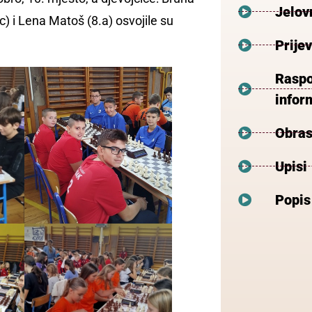
Jelov
.c) i Lena Matoš (8.a) osvojile su
Prije
Raspo
inform
Obras
Upisi
Popis