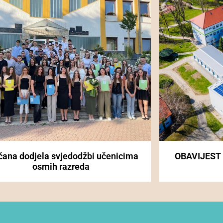
čana dodjela svjedodžbi učenicima
OBAVIJEST
osmih razreda