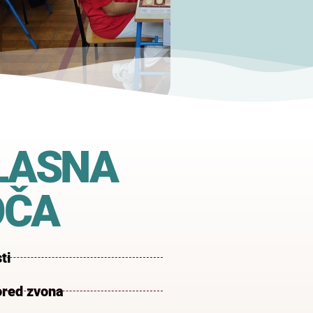
LASNA
OČA
ti
red zvona