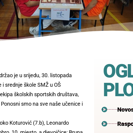
OG
žao je u srijedu, 30. listopada
PL
 i srednje škole SMŽ u OŠ
kipa školskih sportskih društava,
je. Ponosni smo na sve naše učenice i
Novos
 Roko Koturović (7.b), Leonardo
Raspo
 dobro, 10. mjesto, a djevojčice: Bruna