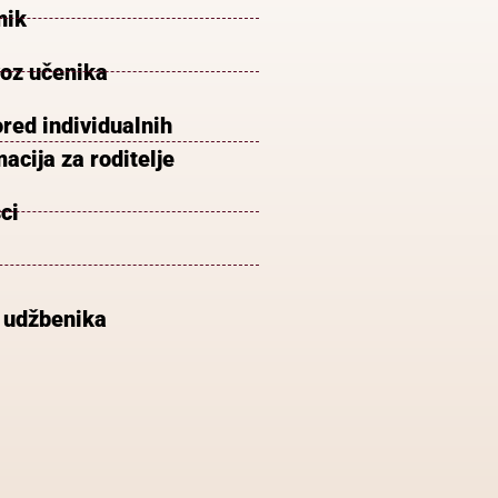
nik
voz učenika
red individualnih
acija za roditelje
ci
 udžbenika