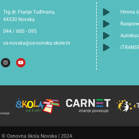
Trg dr. Franje Tuđmana,
Himna š
44330 Novska
Raspore
044 / 600 - 095
Autobusn
os-novska@os-novska.skole.hr
iTRANS
© Osnovna škola Novska | 2024.