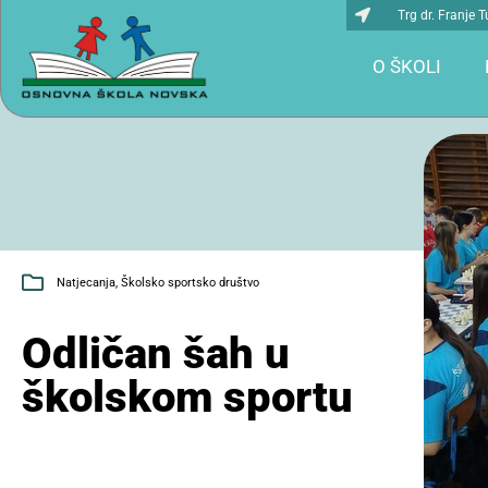
Trg dr. Franje
O ŠKOLI
Natjecanja
,
Školsko sportsko društvo
Odličan šah u
školskom sportu