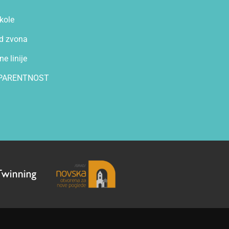
kole
d zvona
e linije
PARENTNOST