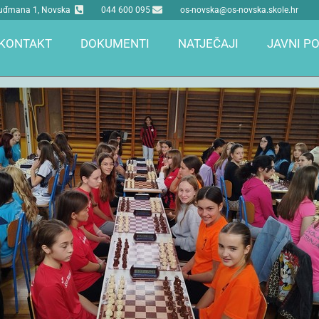
 Tuđmana 1, Novska
044 600 095
os-novska@os-novska.skole.hr
KONTAKT
DOKUMENTI
NATJEČAJI
JAVNI PO