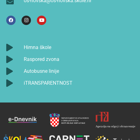
os-novska@os-novska.skole.hr
Himna škole
Raspored zvona
Autobusne linije
iTRANSPARENTNOST