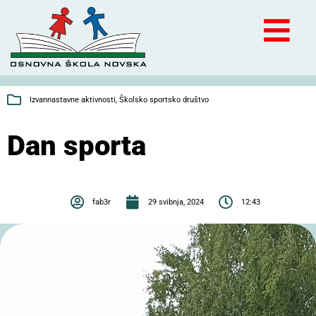
Izvannastavne aktivnosti
,
Školsko sportsko društvo
Dan sporta
fab3r
29 svibnja, 2024
12:43