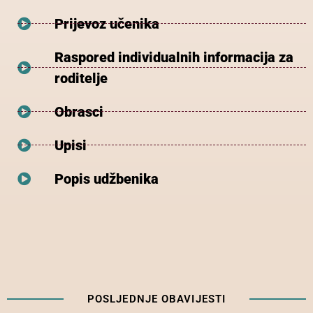
Prijevoz učenika
Raspored individualnih informacija za
roditelje
Obrasci
Upisi
Popis udžbenika
POSLJEDNJE OBAVIJESTI