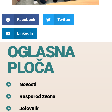
Facebook
Twitter
LinkedIn
OGLASNA
PLOČA
Novosti
Raspored zvona
Jelovnik