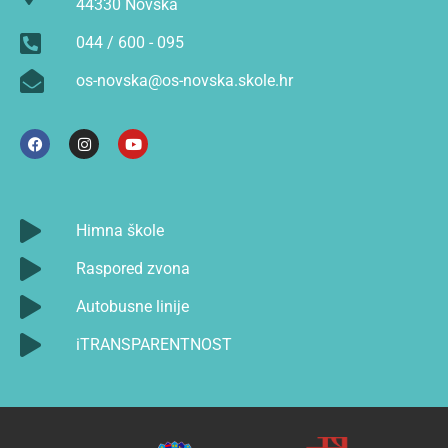
44330 Novska
044 / 600 - 095
os-novska@os-novska.skole.hr
Himna škole
Raspored zvona
Autobusne linije
iTRANSPARENTNOST