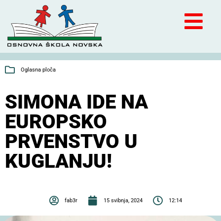
Oglasna ploča
SIMONA IDE NA
EUROPSKO
PRVENSTVO U
KUGLANJU!
fab3r
15 svibnja, 2024
12:14