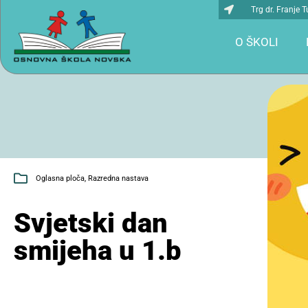
Trg dr. Franje
O ŠKOLI
Oglasna ploča
,
Razredna nastava
Svjetski dan
smijeha u 1.b