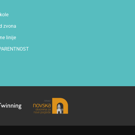
kole
d zvona
e linije
PARENTNOST