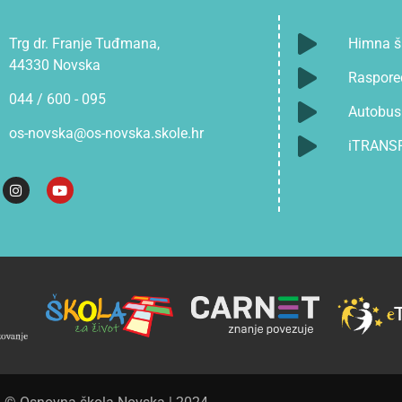
Trg dr. Franje Tuđmana,
Himna š
44330 Novska
Raspore
044 / 600 - 095
Autobusn
os-novska@os-novska.skole.hr
iTRANS