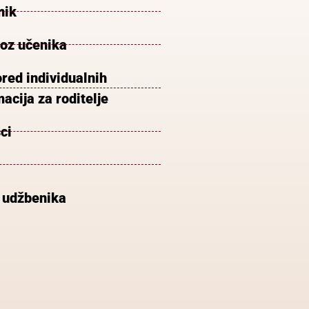
nik
voz učenika
red individualnih
acija za roditelje
ci
 udžbenika