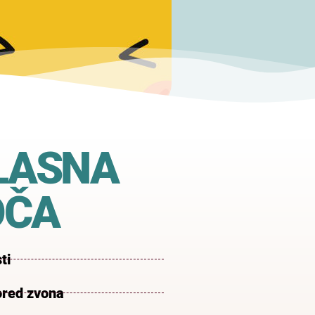
LASNA
OČA
ti
red zvona