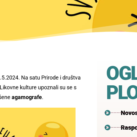
OG
.5.2024. Na satu Prirode i društva
PL
 Likovne kulture upoznali su se s
ešene
agamografe
.
Novos
Raspo