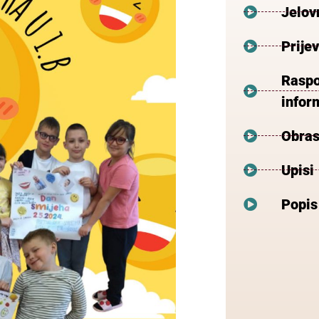
Jelov
Prije
Raspo
inform
Obras
Upisi
Popis