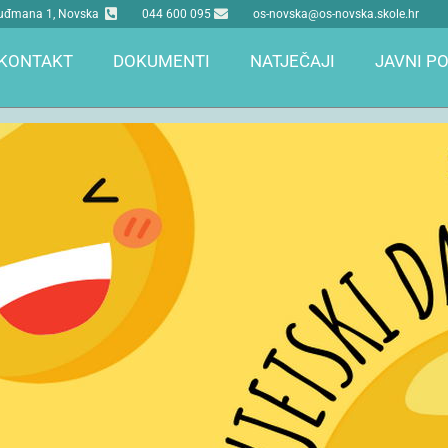
 Tuđmana 1, Novska
044 600 095
os-novska@os-novska.skole.hr
KONTAKT
DOKUMENTI
NATJEČAJI
JAVNI PO