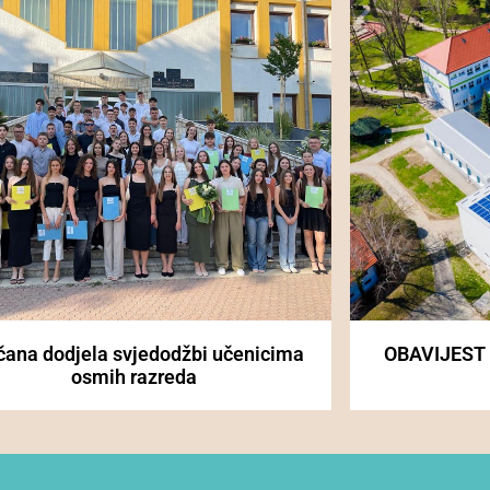
čana dodjela svjedodžbi učenicima
OBAVIJEST
osmih razreda