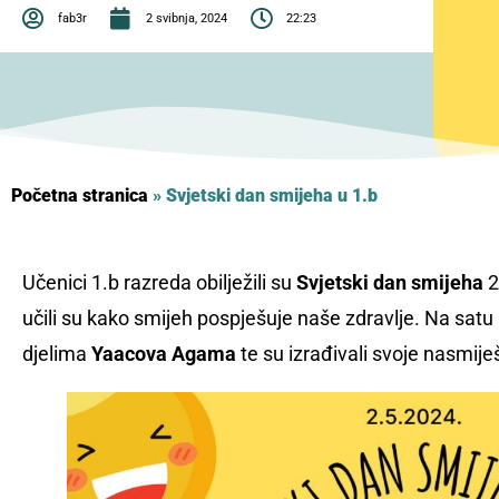
fab3r
2 svibnja, 2024
22:23
Početna stranica
»
Svjetski dan smijeha u 1.b
Učenici 1.b razreda obilježili su
Svjetski dan smijeha
2
učili su kako smijeh pospješuje naše zdravlje. Na satu
djelima
Yaacova Agama
te su izrađivali svoje nasmij