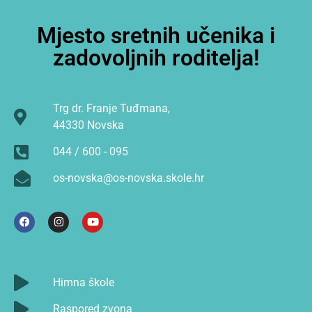
Mjesto sretnih učenika i
zadovoljnih roditelja!
Trg dr. Franje Tuđmana,
44330 Novska
044 / 600 - 095
os-novska@os-novska.skole.hr
Himna škole
Raspored zvona