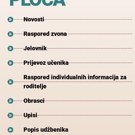
Novosti
Raspored zvona
Jelovnik
Prijevoz učenika
Raspored individualnih informacija za
roditelje
Obrasci
Upisi
Popis udžbenika