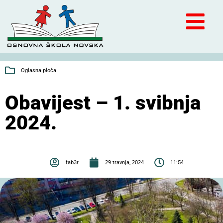
Oglasna ploča
Obavijest – 1. svibnja
2024.
fab3r
29 travnja, 2024
11:54