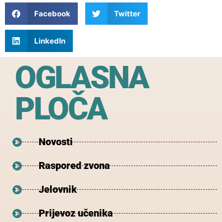
Facebook
Twitter
LinkedIn
OGLASNA
PLOČA
Novosti
Raspored zvona
Jelovnik
Prijevoz učenika