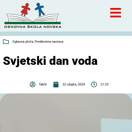
Oglasna ploča
,
Predmetna nastava
Svjetski dan voda
fab3r
22 ožujka, 2024
21:23