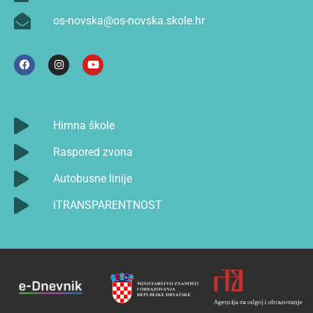
os-novska@os-novska.skole.hr
Himna škole
Raspored zvona
Autobusne linije
iTRANSPARENTNOST