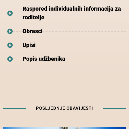
Raspored individualnih informacija za
roditelje
Obrasci
Upisi
Popis udžbenika
POSLJEDNJE OBAVIJESTI