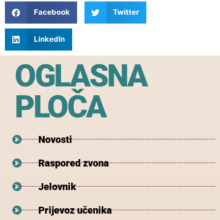
Facebook
Twitter
LinkedIn
OGLASNA
PLOČA
Novosti
Raspored zvona
Jelovnik
Prijevoz učenika