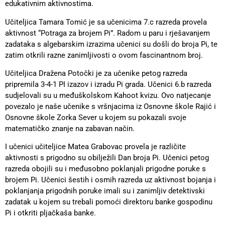
edukativnim aktivnostima.
Učiteljica Tamara Tomić je sa učenicima 7.c razreda provela
aktivnost “Potraga za brojem Pi”. Radom u paru i rješavanjem
zadataka s algebarskim izrazima učenici su došli do broja Pi, te
zatim otkrili razne zanimljivosti o ovom fascinantnom broj.
Učiteljica Dražena Potočki je za učenike petog razreda
pripremila 3-4-1 PI izazov i izradu Pi grada. Učenici 6.b razreda
sudjelovali su u međuškolskom Kahoot kvizu. Ovo natjecanje
povezalo je naše učenike s vršnjacima iz Osnovne škole Rajić i
Osnovne škole Zorka Sever u kojem su pokazali svoje
matematičko znanje na zabavan način.
I učenici učiteljice Matea Grabovac provela je različite
aktivnosti s prigodno su obilježili Dan broja Pi. Učenici petog
razreda obojili su i međusobno poklanjali prigodne poruke s
brojem Pi. Učenici šestih i osmih razreda uz aktivnost bojanja i
poklanjanja prigodnih poruke imali su i zanimljiv detektivski
zadatak u kojem su trebali pomoći direktoru banke gospodinu
Pi i otkriti pljačkaša banke.