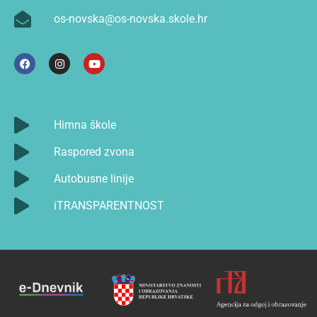
os-novska@os-novska.skole.hr
Himna škole
Raspored zvona
Autobusne linije
iTRANSPARENTNOST