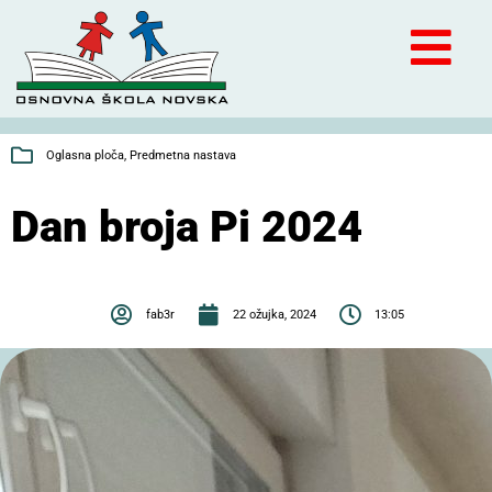
Oglasna ploča
,
Predmetna nastava
Dan broja Pi 2024
fab3r
22 ožujka, 2024
13:05