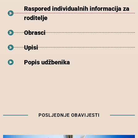
Raspored individualnih informacija za
roditelje
Obrasci
Upisi
Popis udžbenika
POSLJEDNJE OBAVIJESTI