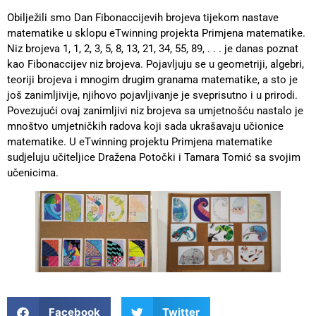
Obilježili smo Dan Fibonaccijevih brojeva tijekom nastave
matematike u sklopu eTwinning projekta Primjena matematike.
Niz brojeva 1, 1, 2, 3, 5, 8, 13, 21, 34, 55, 89, . . . je danas poznat
kao Fibonaccijev niz brojeva. Pojavljuju se u geometriji, algebri,
teoriji brojeva i mnogim drugim granama matematike, a sto je
još zanimljivije, njihovo pojavljivanje je sveprisutno i u prirodi.
Povezujući ovaj zanimljivi niz brojeva sa umjetnošću nastalo je
mnoštvo umjetničkih radova koji sada ukrašavaju učionice
matematike. U eTwinning projektu Primjena matematike
sudjeluju učiteljice Dražena Potočki i Tamara Tomić sa svojim
učenicima.
Facebook
Twitter