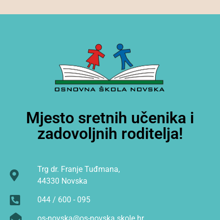
Mjesto sretnih učenika i
zadovoljnih roditelja!
Trg dr. Franje Tuđmana,
44330 Novska
044 / 600 - 095
os-novska@os-novska.skole.hr