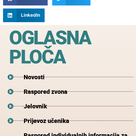
LinkedIn
OGLASNA
PLOČA
Novosti
Raspored zvona
Jelovnik
Prijevoz učenika
Raspored individualnih informacija za