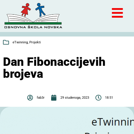
eTwinning
,
Projekti
Dan Fibonaccijevih
brojeva
fab3r
29 studenoga, 2023
18:51