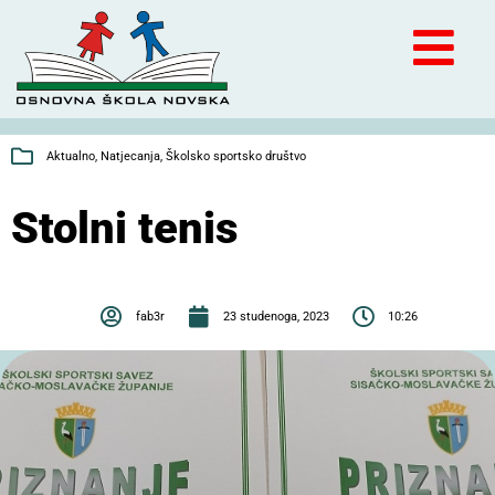
Aktualno
,
Natjecanja
,
Školsko sportsko društvo
Stolni tenis
fab3r
23 studenoga, 2023
10:26