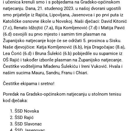
i učenica krenuli smo i s pobjedama na Gradsko-općinskom
natjecanju. Dana, 21. studenog 2023. u našoj dvorani ugostili
smo prijatelje iz Rajića, Lipovljana, Jasenovca i po prvi puta iz
Katoličke osnovne škole u Novskoj. Naši dječaci: David Kitonić
(7.c), Renato Idžojtić (7.a), Ilija Komljenović (7.d) i Matija Pavić
(6.d) osvojili su prvo mjesto i samim tim plasman na
Županijsko natjecanje koje će se održati 5. prosinca u Sisku.
Naše djevojčice: Katja Komljenović (6.b), Inja Dragočajac (8.a),
Lea Ćorić (6.d) i Bruna Šulekić (6.b) pobijedile su suparnice iz
OŠ Rajić i također izborile plasman na Županijsko natjecanje.
Čestitke voditeljima Mladenu Šulekiću i Ireni Vuković. Hvala i
našim sucima Mauru, Sandru, Franu i Chiari.
Čestitke ekipama i sretno!
Poredak na Gradsko-općinskom natjecanju u stolnom tenisu
kod dječaka:
ŠSD Novska
ŠSD Rajić
ŠSD Slavonac
ŠSD Jasenovac