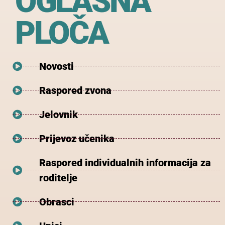
OGLASNA
PLOČA
Novosti
Raspored zvona
Jelovnik
Prijevoz učenika
Raspored individualnih informacija za
roditelje
Obrasci