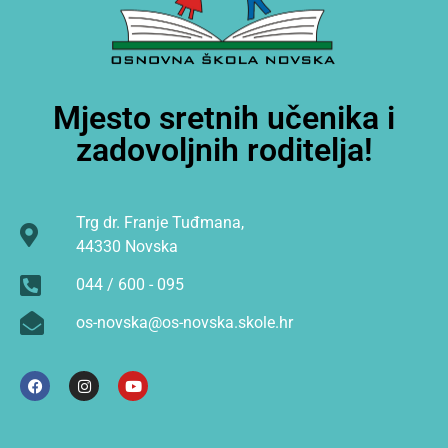
Mjesto sretnih učenika i
zadovoljnih roditelja!
Trg dr. Franje Tuđmana,
44330 Novska
044 / 600 - 095
os-novska@os-novska.skole.hr