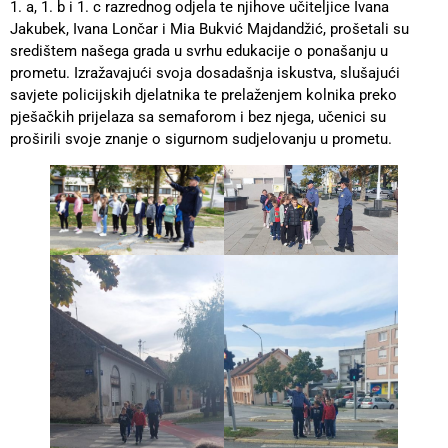
1. a, 1. b i 1. c razrednog odjela te njihove učiteljice Ivana
Jakubek, Ivana Lončar i Mia Bukvić Majdandžić, prošetali su
središtem našega grada u svrhu edukacije o ponašanju u
prometu. Izražavajući svoja dosadašnja iskustva, slušajući
savjete policijskih djelatnika te prelaženjem kolnika preko
pješačkih prijelaza sa semaforom i bez njega, učenici su
proširili svoje znanje o sigurnom sudjelovanju u prometu.