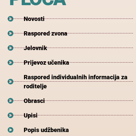
Novosti
Raspored zvona
Jelovnik
Prijevoz učenika
Raspored individualnih informacija za
roditelje
Obrasci
Upisi
Popis udžbenika