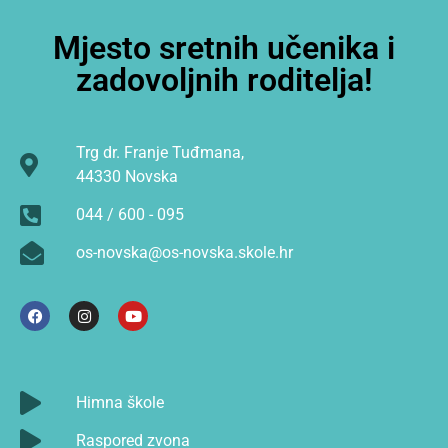
Mjesto sretnih učenika i
zadovoljnih roditelja!
Trg dr. Franje Tuđmana,
44330 Novska
044 / 600 - 095
os-novska@os-novska.skole.hr
Himna škole
Raspored zvona