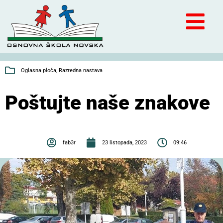
Oglasna ploča
,
Razredna nastava
Poštujte naše znakove
fab3r
23 listopada, 2023
09:46