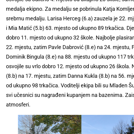
medalja ekipno. Za medalju se pobrinula Katja Komljeno
srebrnu medalju. Larisa Herceg (6.a) zauzela je 22. m
i Mia Matić (5.b) 63. mjesto od ukupno 89 trkačica. Dječa
dobro 11. mjesto od ukupno 32 škole. Najbolje plasiran
22. mjestu, zatim Pavle Dabrović (8.e) na 24. mjestu, Fi
Dominik Bingula (8.e) na 88. mjestu od ukupno 117 trka
osvojile su vrlo dobro 12. mjesto od ukupno 26 škola. 
(8.b) na 17. mjestu, zatim Danna Kukla (8.b) na 56. mje
od ukupno 98 trkačica. Voditelji ekipa bili su Mladen Š
svi učesnici su nagrađeni kupanjem na bazenima. Zais
atmosferi.