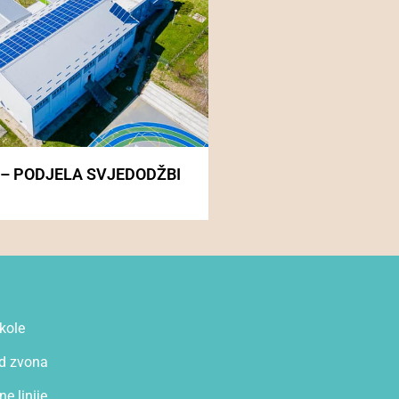
 – PODJELA SVJEDODŽBI
kole
d zvona
e linije