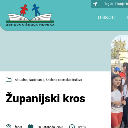
Trg dr. Franje
O ŠKOLI
Aktualno
,
Natjecanja
,
Školsko sportsko društvo
Županijski kros
fab3r
20 listopada, 2023
09:55