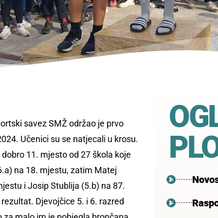
OG
portski savez SMŽ održao je prvo
PL
24. Učenici su se natjecali u krosu.
rlo dobro 11. mjesto od 27 škola koje
(6.a) na 18. mjestu, zatim Matej
Novos
jestu i Josip Stublija (5.b) na 87.
ezultat. Djevojčice 5. i 6. razred
Raspo
o za malo im je pobjegla brončana