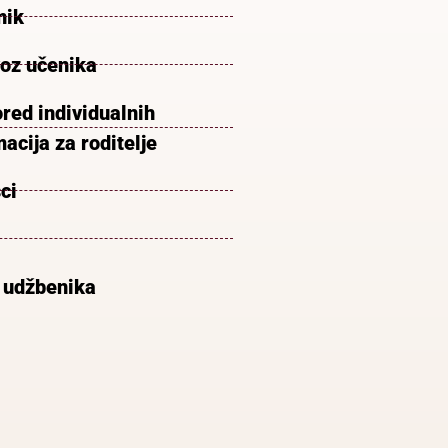
nik
voz učenika
red individualnih
acija za roditelje
ci
 udžbenika