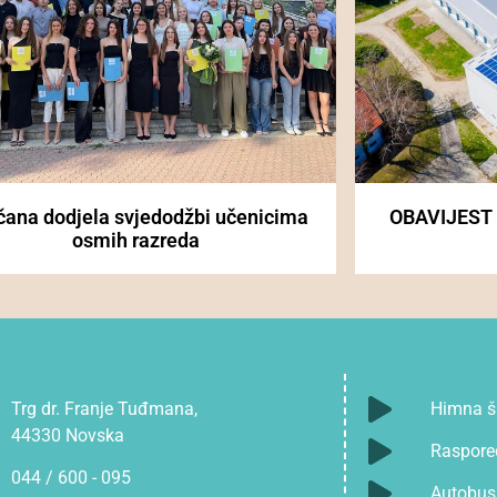
čana dodjela svjedodžbi učenicima
OBAVIJEST
osmih razreda
Trg dr. Franje Tuđmana,
Himna š
44330 Novska
Raspore
044 / 600 - 095
Autobusn