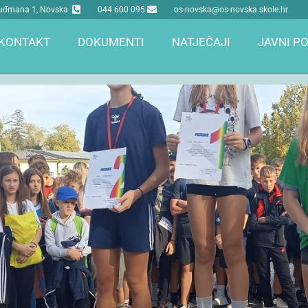
 Tuđmana 1, Novska
044 600 095
os-novska@os-novska.skole.hr
KONTAKT
DOKUMENTI
NATJEČAJI
JAVNI PO