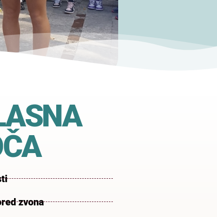
LASNA
OČA
ti
red zvona