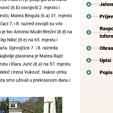
Jelov
vić (6.b) osvojivši 2. mjesto i
jesto, Matea Bingula (6.a) 31. mjesto
Prije
ci 7. i 8. razred osvojili su vrlo
Raspo
 je bio Antonio Mudri-Brežni (8.d) na
inform
lip Nikić (8.e) na 65. mjestu i
ča. Djevojčice 7. i 8. razreda
Obras
Najbolje plasirana je Matea Rajić
Upisi
stu i Klara Jurić (8.a) na 57. mjestu
ulekić i Irena Vuković. Nakon utrka
Popis
ta smo uživali u prekrasnom danu i