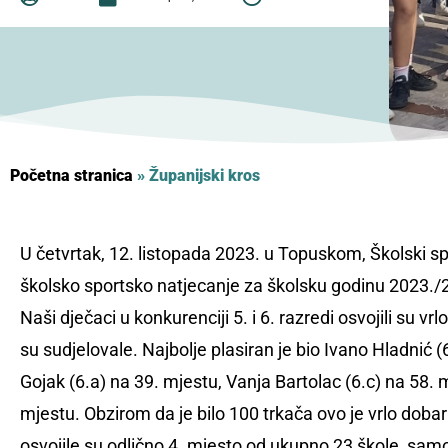
Početna stranica
»
Županijski kros
U četvrtak, 12. listopada 2023. u Topuskom, Školski s
školsko sportsko natjecanje za školsku godinu 2023./20
Naši dječaci u konkurenciji 5. i 6. razredi osvojili su v
su sudjelovale. Najbolje plasiran je bio Ivano Hladnić 
Gojak (6.a) na 39. mjestu, Vanja Bartolac (6.c) na 58. m
mjestu. Obzirom da je bilo 100 trkača ovo je vrlo dobar r
osvojile su odlično 4. mjesto od ukupno 23 škole, sam