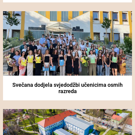
Svečana dodjela svjedodžbi učenicima osmih
razreda