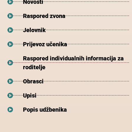
Novosti
Raspored zvona
Jelovnik
Prijevoz učenika
Raspored individualnih informacija za
roditelje
Obrasci
Upisi
Popis udžbenika