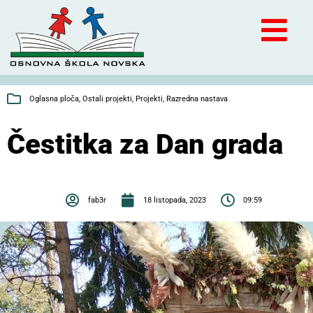
Oglasna ploča
,
Ostali projekti
,
Projekti
,
Razredna nastava
Čestitka za Dan grada
fab3r
18 listopada, 2023
09:59