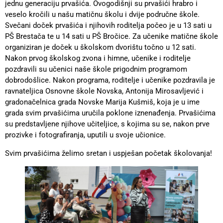
jednu generaciju prvašića. Ovogodišnji su prvašići hrabro i
veselo kročili u našu matičnu školu i dvije područne škole.
Svečani doček prvašića i njihovih roditelja počeo je u 13 sati u
PŠ Brestača te u 14 sati u PŠ Bročice. Za učenike matične škole
organiziran je doček u školskom dvorištu točno u 12 sati.
Nakon prvog školskog zvona i himne, učenike i roditelje
pozdravili su učenici naše škole prigodnim programom
dobrodošlice. Nakon programa, roditelje i učenike pozdravila je
ravnateljica Osnovne škole Novska, Antonija Mirosavljević i
gradonačelnica grada Novske Marija Kušmiš, koja je u ime
grada svim prvašićima uručila poklone iznenađenja. Prvašićima
su predstavljene njihove učiteljice, s kojima su se, nakon prve
prozivke i fotografiranja, uputili u svoje učionice.
Svim prvašićima želimo sretan i uspješan početak školovanja!