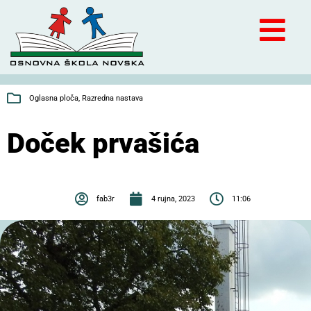
Oglasna ploča
,
Razredna nastava
Doček prvašića
fab3r
4 rujna, 2023
11:06