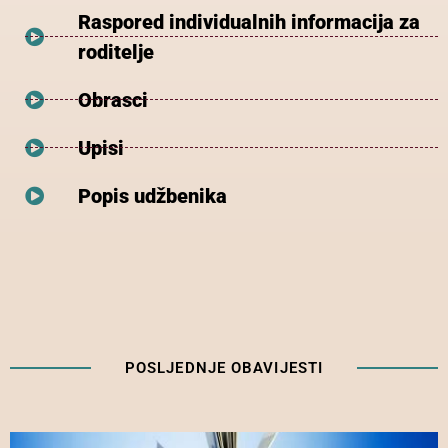
Raspored individualnih informacija za
roditelje
Obrasci
Upisi
Popis udžbenika
POSLJEDNJE OBAVIJESTI