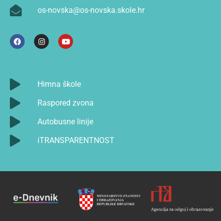
os-novska@os-novska.skole.hr
Himna škole
Raspored zvona
Autobusne linije
iTRANSPARENTNOST