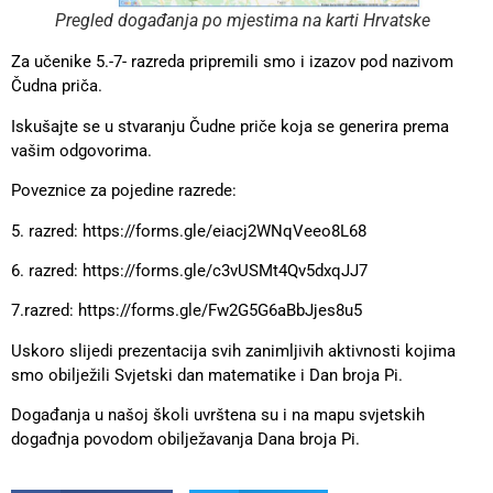
Pregled događanja po mjestima na karti Hrvatske
Za učenike 5.-7- razreda pripremili smo i izazov pod nazivom
Čudna priča.
Iskušajte se u stvaranju Čudne priče koja se generira prema
vašim odgovorima.
Poveznice za pojedine razrede:
5. razred: https://forms.gle/eiacj2WNqVeeo8L68
6. razred: https://forms.gle/c3vUSMt4Qv5dxqJJ7
7.razred: https://forms.gle/Fw2G5G6aBbJjes8u5
Uskoro slijedi prezentacija svih zanimljivih aktivnosti kojima
smo obilježili Svjetski dan matematike i Dan broja Pi.
Događanja u našoj školi uvrštena su i na mapu svjetskih
događnja povodom obilježavanja Dana broja Pi.