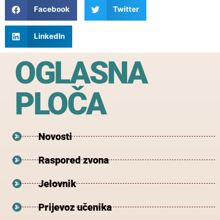
Facebook
Twitter
LinkedIn
OGLASNA
PLOČA
Novosti
Raspored zvona
Jelovnik
Prijevoz učenika