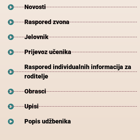
Novosti
Raspored zvona
Jelovnik
Prijevoz učenika
Raspored individualnih informacija za
roditelje
Obrasci
Upisi
Popis udžbenika