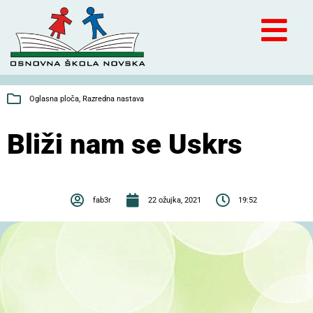
Oglasna ploča
,
Razredna nastava
Bliži nam se Uskrs
fab3r
22 ožujka, 2021
19:52