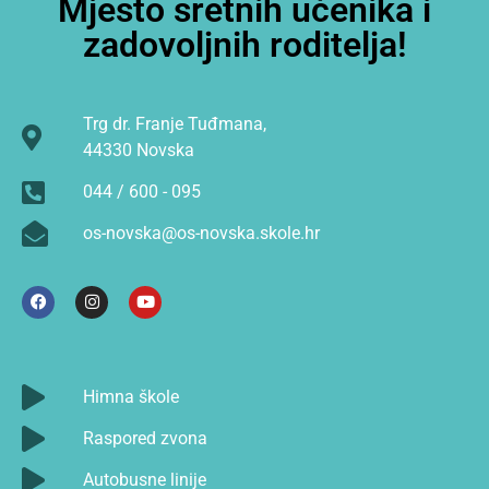
Mjesto sretnih učenika i
zadovoljnih roditelja!
Trg dr. Franje Tuđmana,
44330 Novska
044 / 600 - 095
os-novska@os-novska.skole.hr
Himna škole
Raspored zvona
Autobusne linije